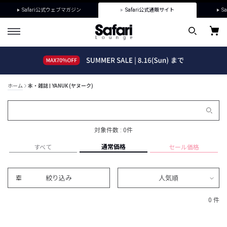
Safari公式ウェブマガジン
Safari公式通販サイト
Sa
ホーム
本・雑誌 | YANUK (ヤヌーク)
対象件数 : 0件
通常価格
すべて
セール価格
絞り込み
人気順
0 件