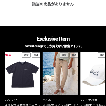
該当の商品がありません
Exclusive Item
Safari Loungeでしか買えない限定アイテム
NEW
限定
別注
限定
別注
限定
DOGTOWN
YANUK
MUTA MARINE
別注限定 水陸両用 コーデュ
別注限定 ペイント加工 リゾ
別注限定 ロゴキャ