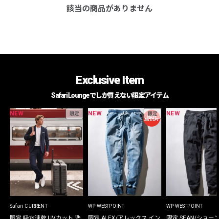
該当の商品がありません
Exclusive Item
Safari Loungeでしか買えない限定アイテム
NEW
NEW
NEW
限定
限定
Safari CURRENT
WP WESTPOINT
WP WESTPOINT
限定 吸水速乾 UVカット 洗
限定 ALEX/アレックス イン
限定 SEAN/ショー