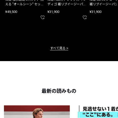
える "オールシーン" セット
ディゴ 裾リブイージーパン
裾リブイージーパン
アップ
ツ
¥49,500
¥31,900
¥31,900
すべて見る
最新の読みもの