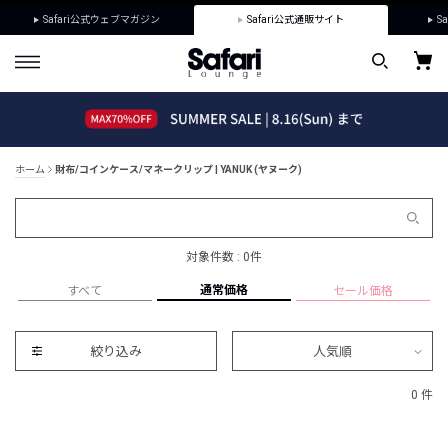
Safari公式ウェブマガジン
Safari公式通販サイト
Sa
ホーム
財布/コインケース/マネークリップ | YANUK (ヤヌーク)
対象件数 : 0件
通常価格
すべて
セール価格
絞り込み
人気順
0 件