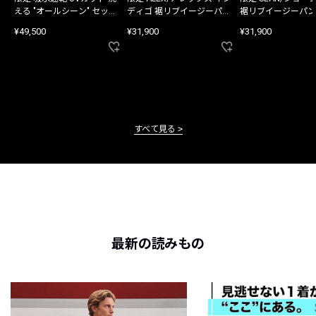
える "オールシーン" セット
ディゴ 裾リブイージーパン
裾リブイージーパン
アップ
ツ
¥49,500
¥31,900
¥31,900
すべて見る
最新の読みもの