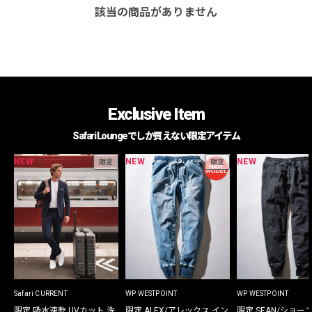
該当の商品がありません
Exclusive Item
Safari Loungeでしか買えない限定アイテム
NEW
NEW
NEW
限定
限定
Safari CURRENT
WP WESTPOINT
WP WESTPOINT
限定 吸水速乾 UVカット 洗
限定 ALEX/アレックス イン
限定 SEAN/ショー