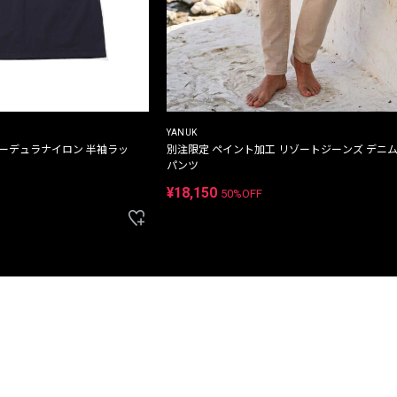
YANUK
コーデュラナイロン 半袖ラッ
別注限定 ペイント加工 リゾートジーンズ デニ
パンツ
¥18,150
50%OFF