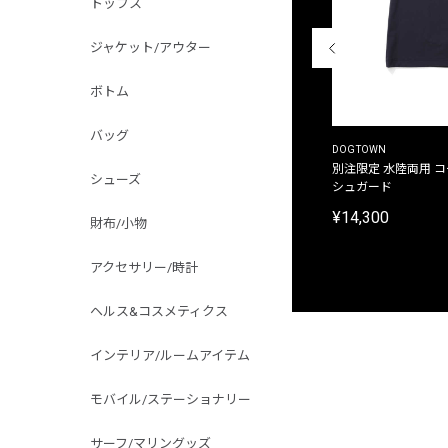
トップス
ジャケット/アウター
ボトム
バッグ
THE DUFFER OF ST.GEORGE
DOGTOWN
別注限定 ピグメントダイ バックプリント サーフ
別注限定 水陸両用 
シューズ
プリントTシャツ
シュガード
¥9,900
¥14,300
財布/小物
アクセサリー/時計
ヘルス&コスメティクス
インテリア/ルームアイテム
モバイル/ステーショナリー
サーフ/マリングッズ