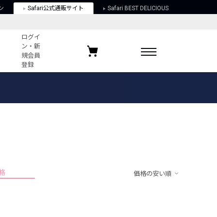
ン
Safari公式通販サイト
Safari BEST DELICIOUS
ログイ
ン・新
規会員
登録
ログイン・新規会員登録
お気に入りアイテム
ガイド
お気に入りブランド
お気に入り記事
最近チェックしたアイテム
格
価格の安い順
ポリシー
関する法律