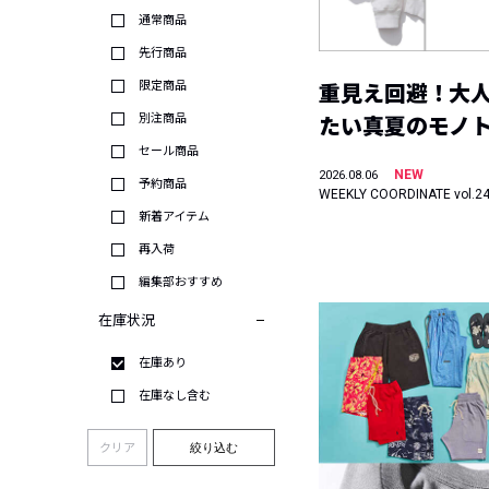
通常商品
先行商品
限定商品
重見え回避！大
別注商品
たい真夏のモノ
セール商品
NEW
2026.08.06
予約商品
WEEKLY COORDINATE vol.2
新着アイテム
再入荷
編集部おすすめ
在庫状況
在庫あり
在庫なし含む
クリア
絞り込む