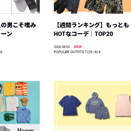
人の男こそ嗜み
【週間ランキング】もっとも
トーン
HOTなコーデ｜TOP20
NEW
2026.08.05
40
POPULAR OUTFITS 7/29~8/4