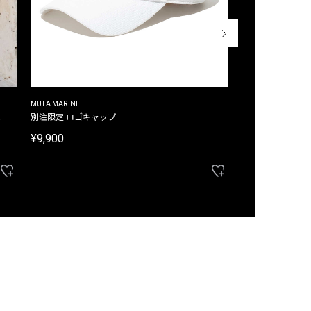
MUTA MARINE
CROSSLEY
ム
別注限定 ロゴキャップ
別注限定 ノースリ
¥9,900
¥8,580
40%OFF