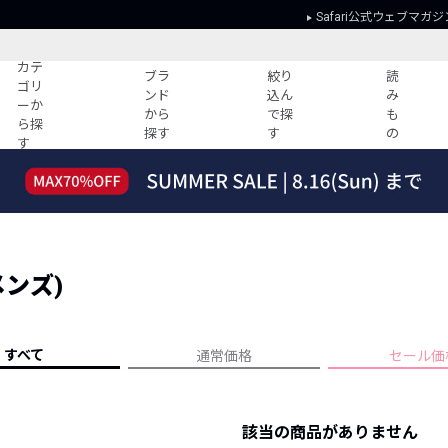
Safari公式ウェブマガジ
カテ
ブラ
絞り
読
ゴリ
ンド
込ん
み
ーか
から
で探
も
ら探
探す
す
の
す
読みもの
ガイド
ー
すべての記事
ショッピング
2026年のイチオシTシャツ！
初めての方
“WP”のイージーパンツを徹底解説&コ
Club Safari
ーデ紹介
メンズ)
よくある質問
HOTなコーデ TOP20
会社概要
ディネート
新ブランドご紹介！
会員利用規約
すべて
通常価格
セール価
人気記事ランキング
プライバシー
バイヤーズ レコメンド
特定商取引に
今週の別注アイテム
該当の商品がありません
ウィークリーコーデ