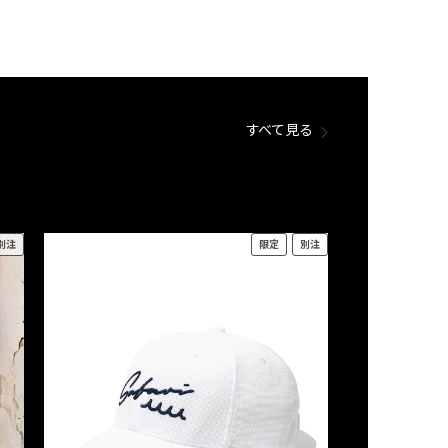
すべて見る
別注
限定
別注