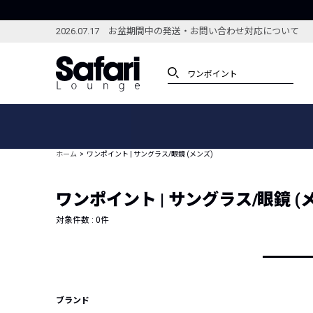
2026.07.17 お盆期間中の発送・お問い合わせ対応について
アイテム
スペシャル
カテゴリーから探す
スペシャルフィーチャ
ホーム
ワンポイント | サングラス/眼鏡 (メンズ)
ブランドから探す
特集記事
絞り込んで探す
ワンポイント | サングラス/眼鏡 (
新着アイテム
コーディネート
編集部のおすすめアイテム
対象件数 :
0
件
編集部のおすすめコー
ランキング
雑誌・カタログ掲載アイテム
セール
ブランド