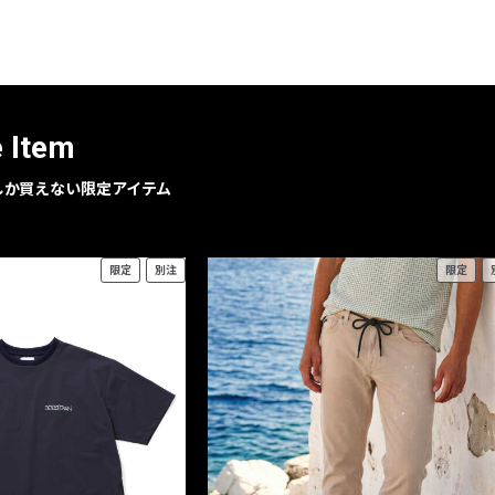
レコメンドアイテム
ピックアップアイテム
フォーカスブランド
セールおすすめアイテム
e Item
人気アイテム TOP 15
geでしか買えない限定アイテム
限定
別注
限定