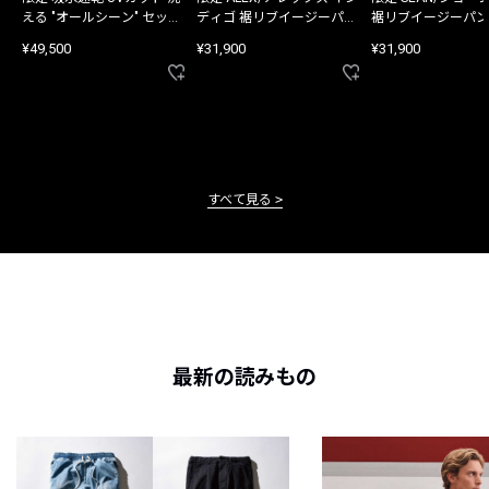
える "オールシーン" セット
ディゴ 裾リブイージーパン
裾リブイージーパン
アップ
ツ
¥49,500
¥31,900
¥31,900
すべて見る
最新の読みもの