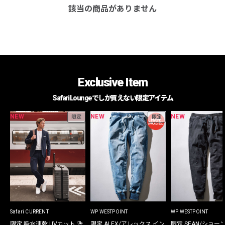
該当の商品がありません
Exclusive Item
Safari Loungeでしか買えない限定アイテム
NEW
NEW
NEW
限定
限定
Safari CURRENT
WP WESTPOINT
WP WESTPOINT
限定 吸水速乾 UVカット 洗
限定 ALEX/アレックス イン
限定 SEAN/ショー