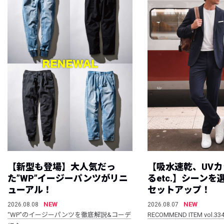
【新型も登場】大人気だっ
【吸水速乾、UV
た”WP”イージーパンツがリニ
るetc.】シーン
ューアル！
セットアップ！
NEW
NEW
2026.08.08
2026.08.07
“WP”のイージーパンツを徹底解説&コーデ
RECOMMEND ITEM vol.33