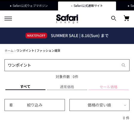
Safari公式ウェブマガジン
Safari公式通販サイト
Sa
ホーム
ワンポイント | ファッション雑貨
対象件数 : 0件
すべて
通常価格
セール価格
絞り込み
価格の安い順
0 件