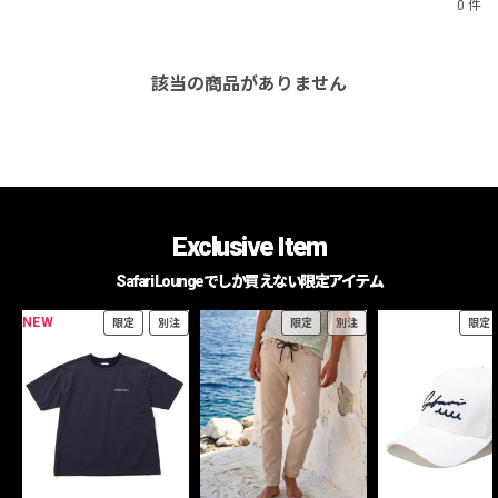
0 件
該当の商品がありません
Exclusive Item
Safari Loungeでしか買えない限定アイテム
NEW
限定
別注
限定
別注
限定