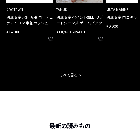
DOGTOWN
YANUK
MUTA MARINE
別注限定 水陸両用 コーデュ
別注限定 ペイント加工 リゾ
別注限定 ロゴキャ
ラナイロン 半袖ラッシュガ
ートジーンズ デニムパンツ
¥9,900
ード
¥14,300
¥18,150
50%OFF
すべて見る
最新の読みもの