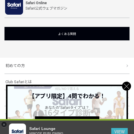
Safari Online
Safari公式ウェブマガジン
よくある質問
初めての方
Club Safariとは
【アプリ限定】4問でわかる！
ショッピングガイド
あなたの"Safariタイプ"は？
会社概要・規約
詳しくはこちら ＞
×
Safari Lounge
VIEW
HINODE PUBLISHING ..
© 1996-2026 HINODE PUBLISHING co., ltd. All Rights Reserved.