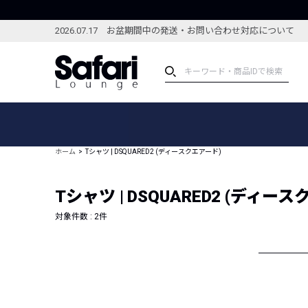
2026.07.17 お盆期間中の発送・お問い合わせ対応について
アイテム
スペシャル
カテゴリーから探す
スペシャルフィーチャ
ホーム
Tシャツ | DSQUARED2 (ディースクエアード)
ブランドから探す
特集記事
絞り込んで探す
Tシャツ | DSQUARED2 (ディー
新着アイテム
コーディネート
編集部のおすすめアイテム
対象件数 :
2
件
編集部のおすすめコー
ランキング
雑誌・カタログ掲載アイテム
セール