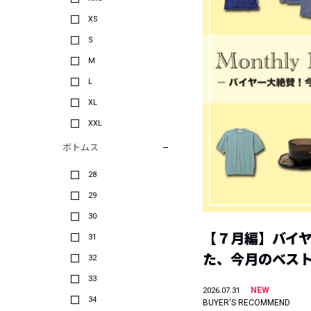
XS
S
M
L
XL
XXL
ボトムス
28
29
30
【７月編】バイ
31
た、今月のベス
32
33
NEW
2026.07.31
34
BUYER'S RECOMMEND