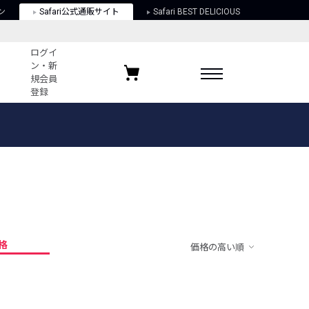
ン
Safari公式通販サイト
Safari BEST DELICIOUS
ログイ
ン・新
規会員
登録
ログイン・新規会員登録
お気に入りアイテム
ガイド
お気に入りブランド
お気に入り記事
最近チェックしたアイテム
格
価格の高い順
ポリシー
関する法律