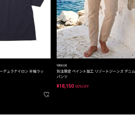
YANUK
コーデュラナイロン 半袖ラッ
別注限定 ペイント加工 リゾートジーンズ デニ
パンツ
¥18,150
50%OFF