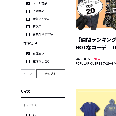
セール商品
予約商品
新着アイテム
再入荷
編集部おすすめ
【週間ランキン
在庫状況
HOTなコーデ｜TO
在庫あり
NEW
2026.08.05
在庫なし含む
POPULAR OUTFITS 7/29~8/
クリア
絞り込む
サイズ
トップス
XXS