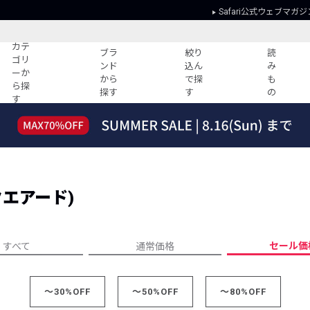
Safari公式ウェブマガジ
カテ
ブラ
絞り
読
ゴリ
ンド
込ん
み
ーか
から
で探
も
ら探
探す
す
の
す
読みもの
ガイド
ー
すべての記事
ショッピング
2026年のイチオシTシャツ！
初めての方
“WP”のイージーパンツを徹底解説&コ
Club Safari
ーデ紹介
スクエアード)
よくある質問
HOTなコーデ TOP20
会社概要
ディネート
新ブランドご紹介！
会員利用規約
セール価
すべて
通常価格
人気記事ランキング
プライバシー
バイヤーズ レコメンド
特定商取引に
今週の別注アイテム
～30%OFF
～50%OFF
～80%OFF
ウィークリーコーデ