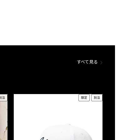
すべて見る
別注
限定
別注