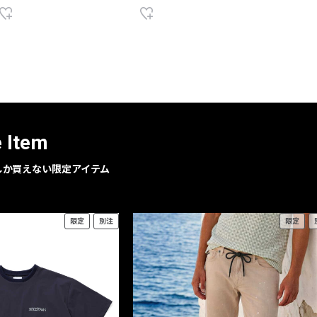
e Item
geでしか買えない限定アイテム
限定
別注
限定