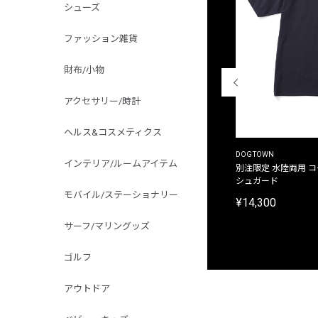
シューズ
ファッション雑貨
財布/小物
アクセサリー/時計
ヘルス&コスメティクス
THE DUFFER OF ST.GEORGE
DOGTOWN
インテリア/ルームアイテム
別注限定 ピグメントダイ バックプリント サーフ
別注限定 水陸両用 
プリントTシャツ
シュガード
モバイル/ステーショナリー
¥9,900
¥14,300
サーフ/マリングッズ
ゴルフ
アウトドア