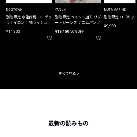
DOGTOWN
YANUK
MUTA MARINE
別注限定 水陸両用 コーデュ
別注限定 ペイント加工 リゾ
別注限定 ロゴキャ
ラナイロン 半袖ラッシュガ
ートジーンズ デニムパンツ
¥9,900
ード
¥14,300
¥18,150
50%OFF
すべて見る
最新の読みもの