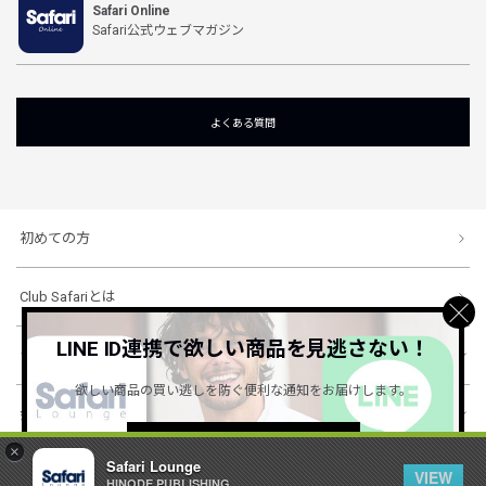
Safari Online
Safari公式ウェブマガジン
よくある質問
初めての方
Club Safariとは
LINE ID連携で欲しい商品を見逃さない！
ショッピングガイド
欲しい商品の買い逃しを防ぐ便利な通知をお届けします。
会社概要・規約
詳しくはこちら ＞
×
Safari Lounge
VIEW
HINODE PUBLISHING ..
© 1996-2026 HINODE PUBLISHING co., ltd. All Rights Reserved.