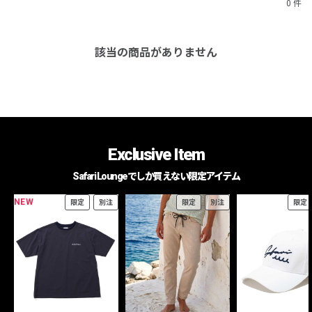
0 件
該当の商品がありません
Exclusive Item
Safari Loungeでしか買えない限定アイテム
NEW
限定
別注
限定
別注
限定