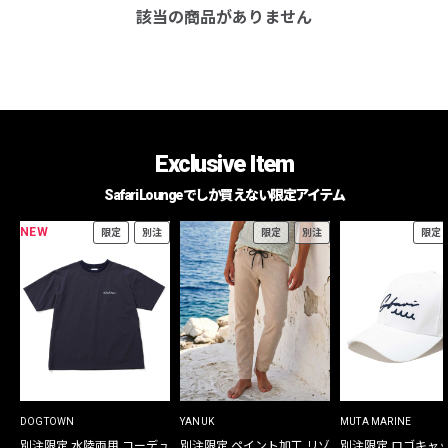
該当の商品がありません
Exclusive Item
Safari Loungeでしか買えない限定アイテム
NEW
限定
別注
限定
別注
限定
DOGTOWN
YANUK
MUTA MARINE
別注限定 水陸両用 コーデュ
別注限定 ペイント加工 リゾ
別注限定 ロゴキャ