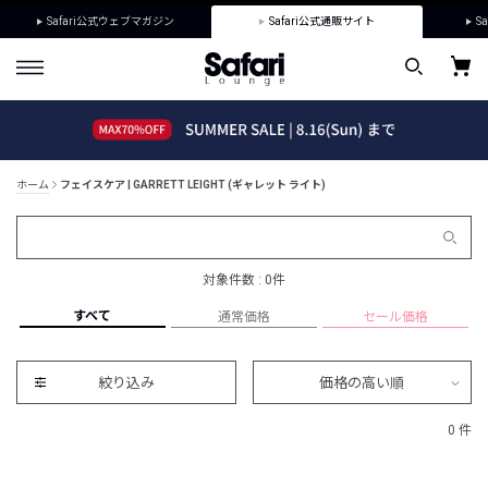
Safari公式ウェブマガジン
Safari公式通販サイト
Sa
ホーム
フェイスケア | GARRETT LEIGHT (ギャレット ライト)
対象件数 : 0件
すべて
通常価格
セール価格
絞り込み
価格の高い順
0 件