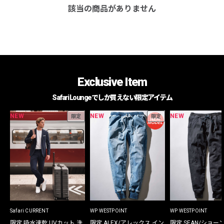
該当の商品がありません
Exclusive Item
Safari Loungeでしか買えない限定アイテム
NEW
NEW
NEW
限定
限定
Safari CURRENT
WP WESTPOINT
WP WESTPOINT
限定 吸水速乾 UVカット 洗
限定 ALEX/アレックス イン
限定 SEAN/ショー