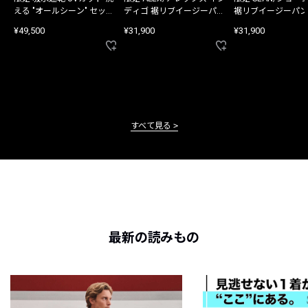
える "オールシーン" セット
ディゴ 裾リブイージーパン
裾リブイージーパン
アップ
ツ
¥49,500
¥31,900
¥31,900
すべて見る
最新の読みもの