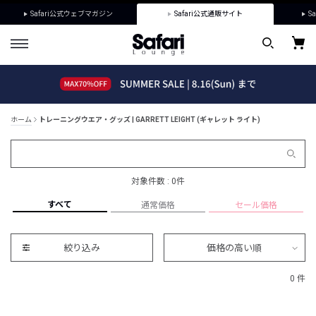
Safari公式ウェブマガジン
Safari公式通販サイト
Sa
ホーム
トレーニングウエア・グッズ | GARRETT LEIGHT (ギャレット ライト)
対象件数 : 0件
すべて
通常価格
セール価格
絞り込み
価格の高い順
0 件