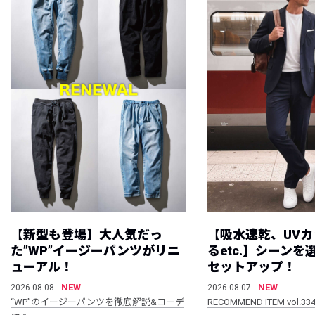
【新型も登場】大人気だっ
【吸水速乾、UV
た”WP”イージーパンツがリニ
るetc.】シーン
ューアル！
セットアップ！
NEW
NEW
2026.08.08
2026.08.07
“WP”のイージーパンツを徹底解説&コーデ
RECOMMEND ITEM vol.33