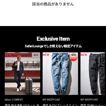
該当の商品がありません
Exclusive Item
Safari Loungeでしか買えない限定アイテム
NEW
NEW
NEW
限定
限定
Safari CURRENT
WP WESTPOINT
WP WESTPOINT
限定 吸水速乾 UVカット 洗
限定 ALEX/アレックス イン
限定 SEAN/ショー