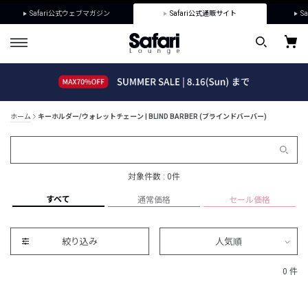
Safari公式ウェブマガジン
Safari公式通販サイト
Sa
ホーム
キーホルダー/ウォレットチェーン | BLIND BARBER (ブラインドバーバー)
対象件数 : 0件
すべて
通常価格
セール価格
絞り込み
人気順
0 件