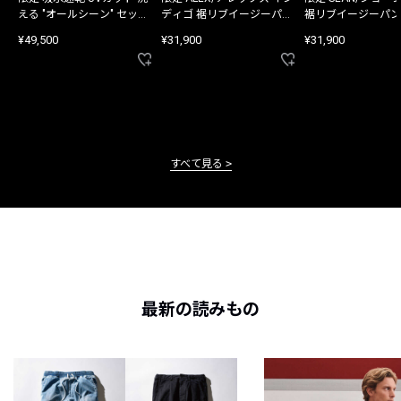
える "オールシーン" セット
ディゴ 裾リブイージーパン
裾リブイージーパン
アップ
ツ
¥49,500
¥31,900
¥31,900
すべて見る
最新の読みもの