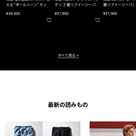
える "オールシーン" セット
ディゴ 裾リブイージーパン
裾リブイージーパン
アップ
ツ
¥49,500
¥31,900
¥31,900
すべて見る
最新の読みもの