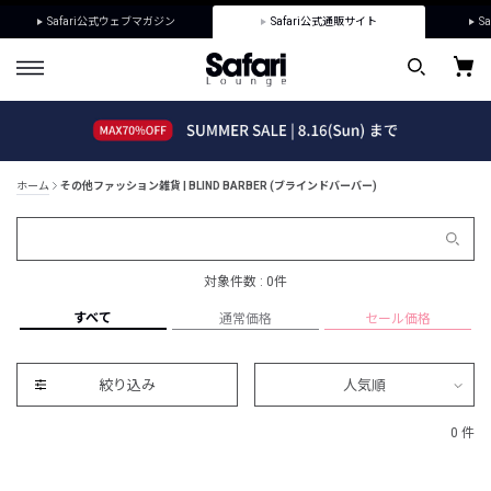
Safari公式ウェブマガジン
Safari公式通販サイト
Sa
ホーム
その他ファッション雑貨 | BLIND BARBER (ブラインドバーバー)
対象件数 : 0件
すべて
通常価格
セール価格
絞り込み
人気順
0 件