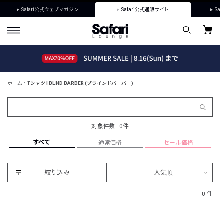
Safari公式ウェブマガジン
Safari公式通販サイト
Sa
ホーム
Tシャツ | BLIND BARBER (ブラインドバーバー)
対象件数 : 0件
すべて
通常価格
セール価格
絞り込み
人気順
0 件