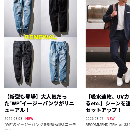
【新型も登場】大人気だっ
【吸水速乾、UV
た”WP”イージーパンツがリニ
るetc.】シーン
ューアル！
セットアップ！
NEW
NEW
2026.08.08
2026.08.07
“WP”のイージーパンツを徹底解説&コーデ
RECOMMEND ITEM vol.33