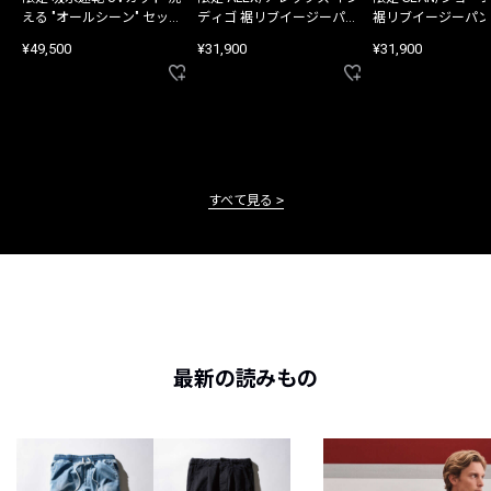
える "オールシーン" セット
ディゴ 裾リブイージーパン
裾リブイージーパン
アップ
ツ
¥49,500
¥31,900
¥31,900
すべて見る
最新の読みもの