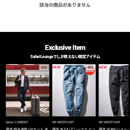
該当の商品がありません
Exclusive Item
Safari Loungeでしか買えない限定アイテム
NEW
NEW
NEW
限定
限定
Safari CURRENT
WP WESTPOINT
WP WESTPOINT
限定 吸水速乾 UVカット 洗
限定 ALEX/アレックス イン
限定 SEAN/ショー