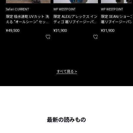
Safari CURRENT
WP WESTPOINT
WP WESTPOINT
限定 吸水速乾 UVカット 洗
限定 ALEX/アレックス イン
限定 SEAN/ショー
える "オールシーン" セット
ディゴ 裾リブイージーパン
裾リブイージーパン
アップ
ツ
¥49,500
¥31,900
¥31,900
すべて見る
最新の読みもの