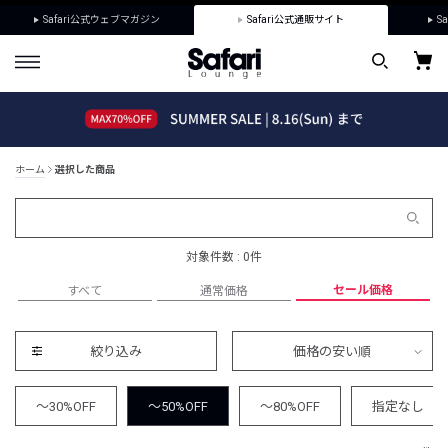
Safari公式ウェブマガジン
Safari公式通販サイト
Sa
ホーム
選択した商品
対象件数 : 0件
セール価格
すべて
通常価格
絞り込み
価格の安い順
～30%OFF
～50%OFF
～80%OFF
指定なし