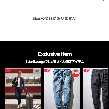
0 件
該当の商品がありません
Exclusive Item
Safari Loungeでしか買えない限定アイテム
NEW
NEW
NEW
限定
限定