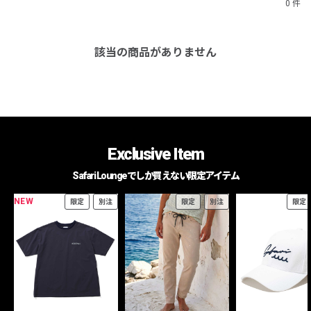
0 件
該当の商品がありません
Exclusive Item
Safari Loungeでしか買えない限定アイテム
NEW
限定
別注
限定
別注
限定