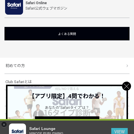
Safari Online
Safari公式ウェブマガジン
よくある質問
初めての方
Club Safariとは
【アプリ限定】4問でわかる！
ショッピングガイド
あなたの"Safariタイプ"は？
会社概要・規約
詳しくはこちら ＞
×
Safari Lounge
VIEW
HINODE PUBLISHING ..
© 1996-2026 HINODE PUBLISHING co., ltd. All Rights Reserved.