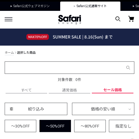
Safari公式ウェブマガジン
Safari公式通販サイト
Sa
ホーム
選択した商品
対象件数 : 0件
セール価格
すべて
通常価格
絞り込み
価格の安い順
～30%OFF
～50%OFF
～80%OFF
指定なし