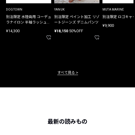
DOGTOWN
YANUK
MUTA MARINE
別注限定 水陸両用 コーデュ
別注限定 ペイント加工 リゾ
別注限定 ロゴキャ
ラナイロン 半袖ラッシュガ
ートジーンズ デニムパンツ
¥9,900
ード
¥14,300
¥18,150
50%OFF
すべて見る
最新の読みもの