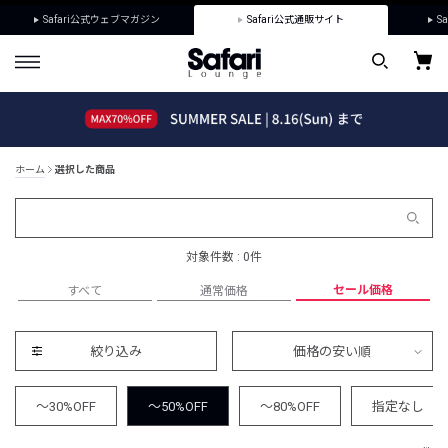
Safari公式ウェブマガジン
Safari公式通販サイト
Sa
ホーム
選択した商品
対象件数 : 0件
セール価格
すべて
通常価格
絞り込み
価格の安い順
～30%OFF
～50%OFF
～80%OFF
指定なし