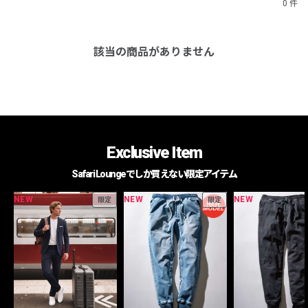
0 件
該当の商品がありません
Exclusive Item
Safari Loungeでしか買えない限定アイテム
NEW
NEW
NEW
限定
限定