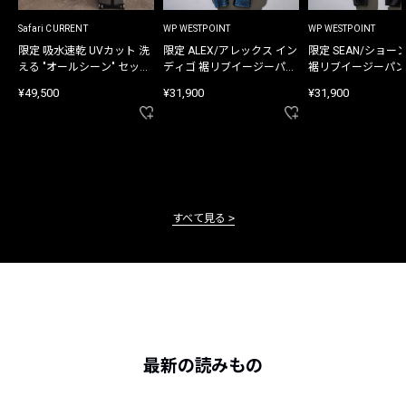
Safari CURRENT
WP WESTPOINT
WP WESTPOINT
限定 吸水速乾 UVカット 洗
限定 ALEX/アレックス イン
限定 SEAN/ショー
える "オールシーン" セット
ディゴ 裾リブイージーパン
裾リブイージーパン
アップ
ツ
¥49,500
¥31,900
¥31,900
すべて見る
最新の読みもの