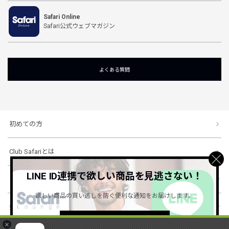
Safari Online
Safari公式ウェブマガジン
よくある質問
初めての方
Club Safariとは
LINE ID連携で欲しい商品を見逃さない！
ショッピングガイド
欲しい商品の買い逃しを防ぐ便利な通知をお届けします。
会社概要・規約
詳しくはこちら ＞
×