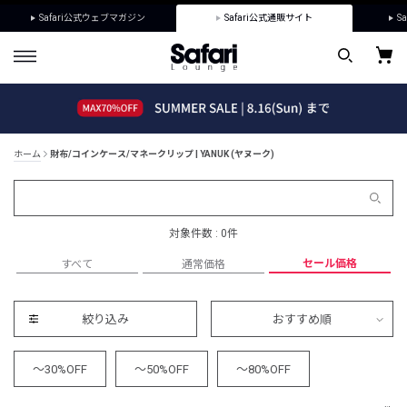
Safari公式ウェブマガジン
Safari公式通販サイト
Sa
ホーム
財布/コインケース/マネークリップ | YANUK (ヤヌーク)
対象件数 : 0件
セール価格
すべて
通常価格
絞り込み
おすすめ順
～30%OFF
～50%OFF
～80%OFF