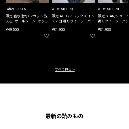
Safari CURRENT
WP WESTPOINT
WP WESTPOINT
限定 吸水速乾 UVカット 洗
限定 ALEX/アレックス イン
限定 SEAN/ショー
える "オールシーン" セット
ディゴ 裾リブイージーパン
裾リブイージーパン
アップ
ツ
¥49,500
¥31,900
¥31,900
すべて見る
最新の読みもの