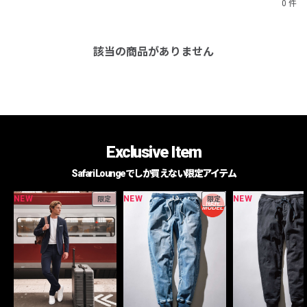
0 件
該当の商品がありません
Exclusive Item
Safari Loungeでしか買えない限定アイテム
NEW
NEW
NEW
限定
限定