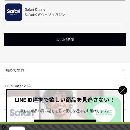
Safari Online
Safari公式ウェブマガジン
よくある質問
初めての方
Club Safariとは
LINE ID連携で欲しい商品を見逃さない！
ショッピングガイド
欲しい商品の買い逃しを防ぐ便利な通知をお届けします。
会社概要・規約
詳しくはこちら ＞
×