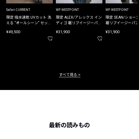
Safari CURRENT
WP WESTPOINT
WP WESTPOINT
限定 吸水速乾 UVカット 洗
限定 ALEX/アレックス イン
限定 SEAN/ショー
える "オールシーン" セット
ディゴ 裾リブイージーパン
裾リブイージーパン
アップ
ツ
¥49,500
¥31,900
¥31,900
すべて見る
最新の読みもの