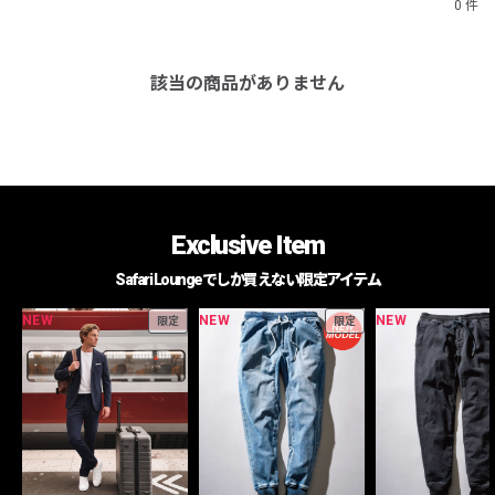
0 件
該当の商品がありません
Exclusive Item
Safari Loungeでしか買えない限定アイテム
NEW
NEW
NEW
限定
限定