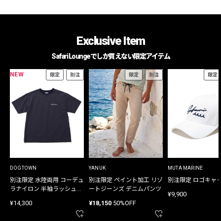
Exclusive Item
Safari Loungeでしか買えない限定アイテム
NEW
限定
別注
限定
別注
限定
DOGTOWN
YANUK
MUTA MARINE
別注限定 水陸両用 コーデュ
別注限定 ペイント加工 リゾ
別注限定 ロゴキャ
ラナイロン 半袖ラッシュガ
ートジーンズ デニムパンツ
¥9,900
ード
¥14,300
¥18,150
50%OFF