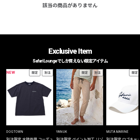
該当の商品がありません
Exclusive Item
Safari Loungeでしか買えない限定アイテム
NEW
限定
別注
限定
別注
限定
DOGTOWN
YANUK
MUTA MARINE
別注限定 水陸両用 コーデュ
別注限定 ペイント加工 リゾ
別注限定 ロゴキャ