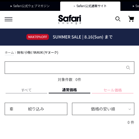
Safari公式ウェブマガジン
Safari公式通販サイト
Sa
ホーム
財布/小物 | YANUK (ヤヌーク)
対象件数 : 0件
通常価格
すべて
セール価格
絞り込み
価格の安い順
0 件