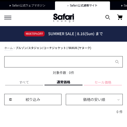
Safari公式ウェブマガジン
Safari公式通販サイト
Sa
ホーム
ブルゾン/スタジャン/コーチジャケット | YANUK (ヤヌーク)
対象件数 : 0件
通常価格
すべて
セール価格
絞り込み
価格の安い順
0 件