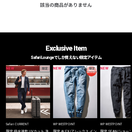
該当の商品がありません
Exclusive Item
Safari Loungeでしか買えない限定アイテム
NEW
NEW
NEW
限定
限定
Safari CURRENT
WP WESTPOINT
WP WESTPOINT
限定 吸水速乾 UVカット 洗
限定 ALEX/アレックス イン
限定 SEAN/ショー