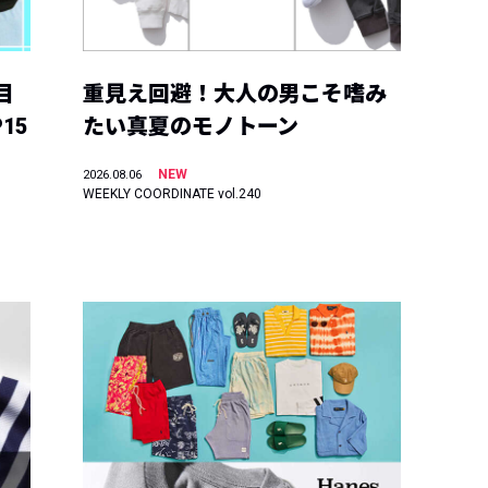
目
重見え回避！大人の男こそ嗜み
15
たい真夏のモノトーン
NEW
2026.08.06
WEEKLY COORDINATE vol.240