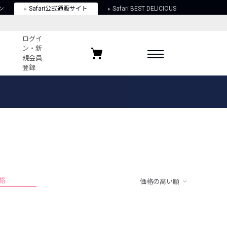
ン
Safari公式通販サイト
Safari BEST DELICIOUS
ログイ
ン・新
規会員
登録
ログイン・新規会員登録
お気に入りアイテム
ガイド
お気に入りブランド
お気に入り記事
最近チェックしたアイテム
格
価格の高い順
ポリシー
関する法律