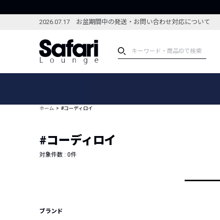
2026.07.17 お盆期間中の発送・お問い合わせ対応について
アイテム
スペシャル
カテゴリーから探す
スペシャルフィーチャ
ホーム
#コーディロイ
ブランドから探す
特集記事
絞り込んで探す
#コーディロイ
新着アイテム
コーディネート
編集部のおすすめアイテム
対象件数 :
0
件
編集部のおすすめコー
ランキング
雑誌・カタログ掲載アイテム
セール
ブランド