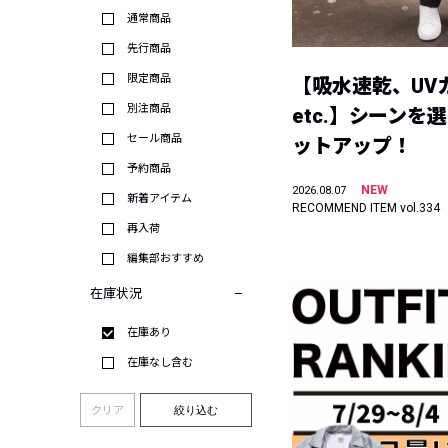
通常商品
先行商品
限定商品
【吸水速乾、UV
別注商品
etc.】シーンを
セール商品
ットアップ！
予約商品
NEW
2026.08.07
新着アイテム
RECOMMEND ITEM vol.334
再入荷
編集部おすすめ
在庫状況
在庫あり
在庫なし含む
クリア
絞り込む