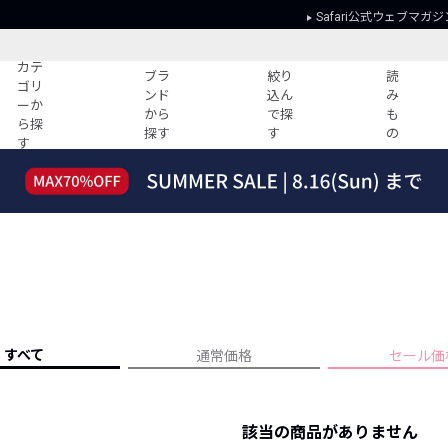
Safari公式ウェブマガジ
カテ
ブラ
絞り
読
ゴリ
ンド
込ん
み
ーか
から
で探
も
ら探
探す
す
の
す
読みもの
ガイド
ー
すべての記事
ショッピング
2026年のイチオシTシャツ！
初めての方
“WP”のイージーパンツを徹底解説&コ
Club Safari
ーデ紹介
よくある質問
HOTなコーデ TOP20
会社概要
ディネート
新ブランドご紹介！
会員利用規約
すべて
通常価格
セール価
人気記事ランキング
プライバシー
バイヤーズ レコメンド
特定商取引に
今週の別注アイテム
該当の商品がありません
ウィークリーコーデ