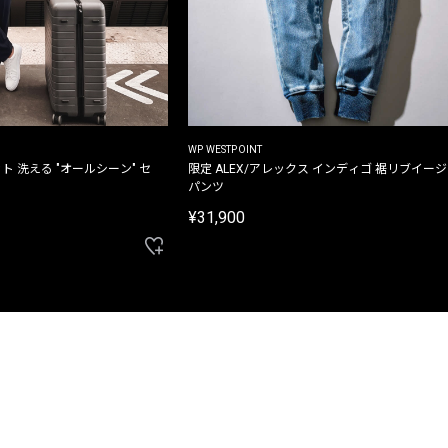
WP WESTPOINT
ト 洗える "オールシーン" セ
限定 ALEX/アレックス インディゴ 裾リブイー
パンツ
¥31,900