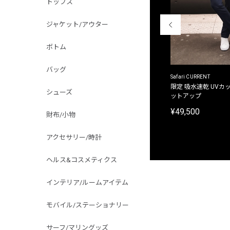
トップス
ジャケット/アウター
ボトム
バッグ
ACANTHUS
Safari CURRENT
別注限定 フード付き チェックシャツジャケット
限定 吸水速乾 UVカッ
シューズ
ットアップ
¥31,900
¥49,500
財布/小物
アクセサリー/時計
ヘルス&コスメティクス
インテリア/ルームアイテム
モバイル/ステーショナリー
サーフ/マリングッズ