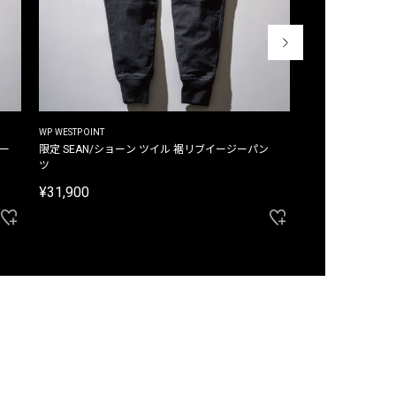
WP WESTPOINT
WP WESTPOINT
ジー
限定 SEAN/ショーン ツイル 裾リブイージーパン
限定 DAVID/デイヴィッド インデ
ツ
イージーパンツ
¥31,900
¥33,000