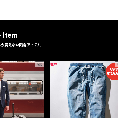
レコメンドアイテム
ピックアップアイテム
フォーカスブランド
セールおすすめアイテム
e Item
人気アイテム TOP 15
geでしか買えない限定アイテム
NEW
限定