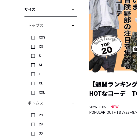
サイズ
トップス
XXS
XS
S
M
L
【週間ランキン
XL
HOTなコーデ｜TO
XXL
ボトムス
NEW
2026.08.05
POPULAR OUTFITS 7/29~8/
28
29
30