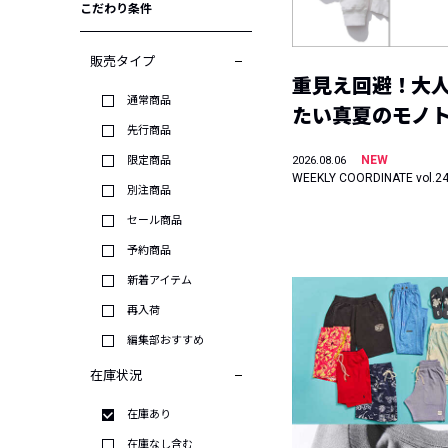
こだわり条件
販売タイプ
重見え回避！大
通常商品
たい真夏のモノ
先行商品
NEW
限定商品
2026.08.06
WEEKLY COORDINATE vol.2
別注商品
セール商品
予約商品
新着アイテム
再入荷
編集部おすすめ
在庫状況
在庫あり
在庫なし含む