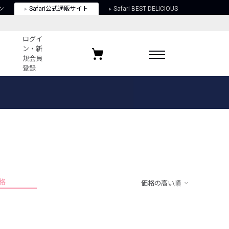
ン
Safari公式通販サイト
Safari BEST DELICIOUS
ログイ
ン・新
規会員
登録
ログイン・新規会員登録
お気に入りアイテム
ガイド
お気に入りブランド
お気に入り記事
最近チェックしたアイテム
格
価格の高い順
ポリシー
関する法律