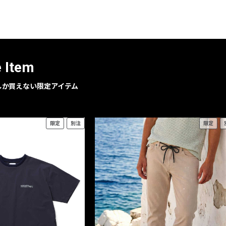
レコメンドアイテム
ピックアップアイテム
フォーカスブランド
セールおすすめアイテム
e Item
人気アイテム TOP 15
geでしか買えない限定アイテム
限定
別注
限定