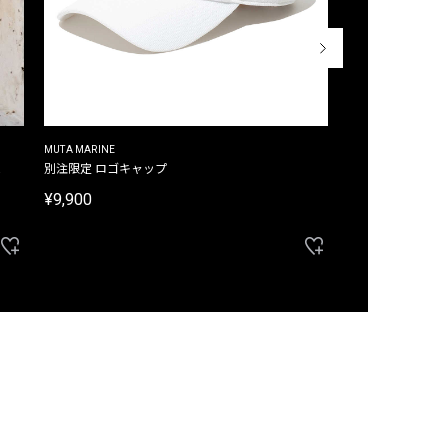
MUTA MARINE
CROSSLEY
ム
別注限定 ロゴキャップ
別注限定 ノースリ
¥9,900
¥8,580
40%OFF