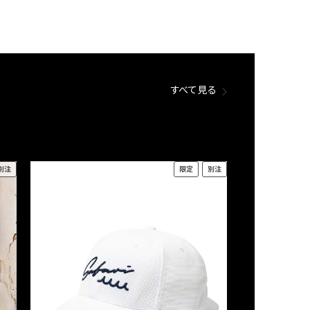
すべて見る
別注
限定
別注