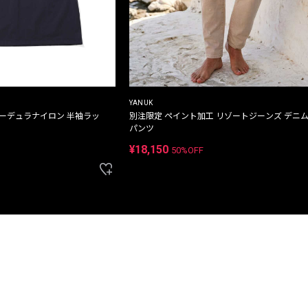
YANUK
コーデュラナイロン 半袖ラッ
別注限定 ペイント加工 リゾートジーンズ デニ
パンツ
¥18,150
50%OFF