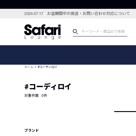
2026.07.17 お盆期間中の発送・お問い合わせ対応について
アイテム
スペシャル
カテゴリーから探す
スペシャルフィーチャ
ホーム
#コーディロイ
ブランドから探す
特集記事
絞り込んで探す
#コーディロイ
新着アイテム
コーディネート
編集部のおすすめアイテム
対象件数 :
0
件
編集部のおすすめコー
ランキング
雑誌・カタログ掲載アイテム
セール
ブランド