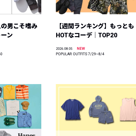
人の男こそ嗜み
【週間ランキング】もっとも
トーン
HOTなコーデ｜TOP20
NEW
2026.08.05
40
POPULAR OUTFITS 7/29~8/4