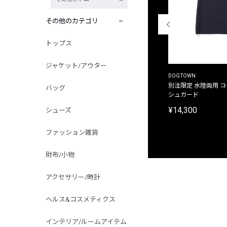
その他のカテゴリ
トップス
ジャケット/アウター
THE DUFFER OF ST.GEORGE
DOGTOWN
別注限定 ピグメントダイ バックプリント サーフ
別注限定 水陸両用 
バッグ
プリントTシャツ
シュガード
¥9,900
¥14,300
シューズ
ファッション雑貨
財布/小物
アクセサリー/時計
ヘルス&コスメティクス
インテリア/ルームアイテム