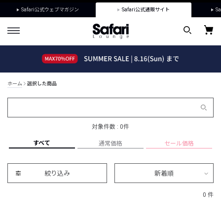
Safari公式ウェブマガジン
Safari公式通販サイト
Sa
ホーム
選択した商品
対象件数 : 0件
すべて
通常価格
セール価格
絞り込み
新着順
0 件