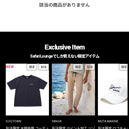
該当の商品がありません
Exclusive Item
Safari Loungeでしか買えない限定アイテム
NEW
限定
別注
限定
別注
限定
DOGTOWN
YANUK
MUTA MARINE
別注限定 水陸両用 コーデュ
別注限定 ペイント加工 リゾ
別注限定 ロゴキャ