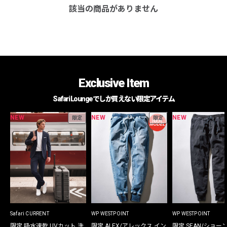
該当の商品がありません
Exclusive Item
Safari Loungeでしか買えない限定アイテム
NEW
NEW
NEW
限定
限定
Safari CURRENT
WP WESTPOINT
WP WESTPOINT
限定 吸水速乾 UVカット 洗
限定 ALEX/アレックス イン
限定 SEAN/ショー