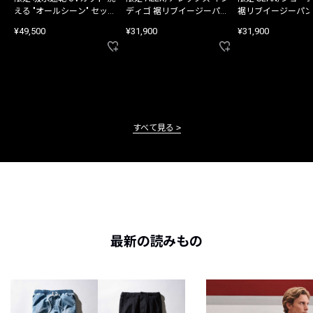
える "オールシーン" セット
ディゴ 裾リブイージーパン
裾リブイージーパン
アップ
ツ
¥49,500
¥31,900
¥31,900
すべて見る
最新の読みもの