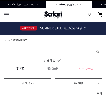
Safari公式ウェブマガジン
Safari公式通販サイト
Sa
ホーム
選択した商品
対象件数 : 0件
すべて
通常価格
セール価格
絞り込み
新着順
0 件