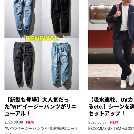
【新型も登場】大人気だっ
【吸水速乾、UV
た”WP”イージーパンツがリニ
るetc.】シーン
ューアル！
セットアップ！
NEW
NEW
2026.08.08
2026.08.07
“WP”のイージーパンツを徹底解説&コーデ
RECOMMEND ITEM vol.33