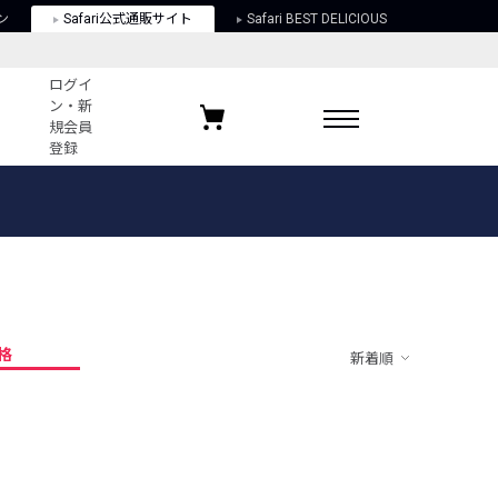
ン
Safari公式通販サイト
Safari BEST DELICIOUS
ログイ
ン・新
規会員
登録
ログイン・新規会員登録
お気に入りアイテム
ガイド
お気に入りブランド
お気に入り記事
最近チェックしたアイテム
格
新着順
ポリシー
関する法律