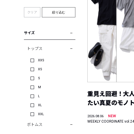
クリア
絞り込む
サイズ
トップス
XXS
XS
S
M
重見え回避！大
L
たい真夏のモノ
XL
XXL
NEW
2026.08.06
WEEKLY COORDINATE vol.2
ボトムス