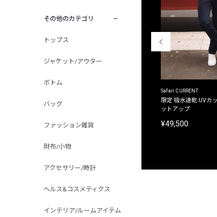
その他のカテゴリ
トップス
ジャケット/アウター
ボトム
ACANTHUS
Safari CURRENT
別注限定 フード付き チェックシャツジャケット
限定 吸水速乾 UVカッ
バッグ
ットアップ
¥31,900
¥49,500
ファッション雑貨
財布/小物
アクセサリー/時計
ヘルス&コスメティクス
インテリア/ルームアイテム