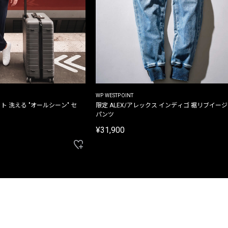
WP WESTPOINT
ト 洗える "オールシーン" セ
限定 ALEX/アレックス インディゴ 裾リブイー
パンツ
¥31,900