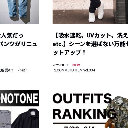
大人気だっ
【吸水速乾、UVカット、洗
ーパンツがリニュ
etc.】シーンを選ばない万能
ットアップ！
NEW
2026.08.07
底解説&コーデ紹介
RECOMMEND ITEM vol.334