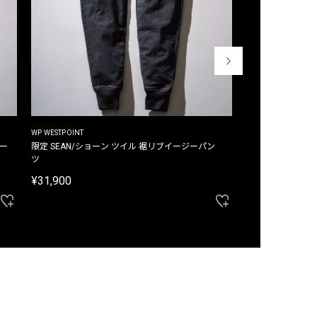
WP WESTPOINT
WP WESTPOINT
ジー
限定 SEAN/ショーン ツイル 裾リブイージーパン
限定 DAVID/デイヴィッド インデ
ツ
イージーパンツ
¥31,900
¥33,000