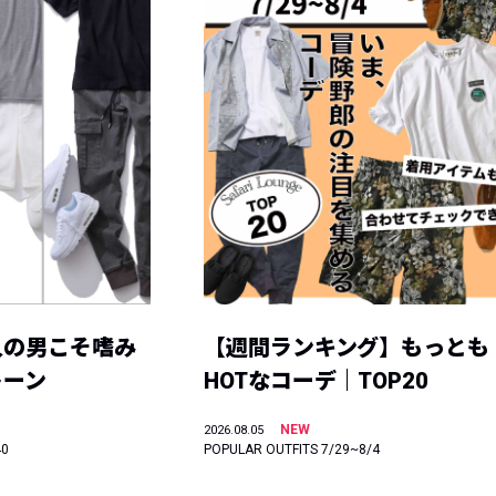
人の男こそ嗜み
【週間ランキング】もっとも
トーン
HOTなコーデ｜TOP20
NEW
2026.08.05
40
POPULAR OUTFITS 7/29~8/4