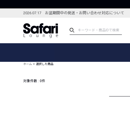
2026.07.17 お盆期間中の発送・お問い合わせ対応について
アイテム
スペシャル
カテゴリーから探す
スペシャルフィーチャ
ホーム
選択した商品
ブランドから探す
特集記事
絞り込んで探す
対象件数 :
0
件
新着アイテム
コーディネート
編集部のおすすめアイテム
編集部のおすすめコー
ランキング
雑誌・カタログ掲載アイテム
セール