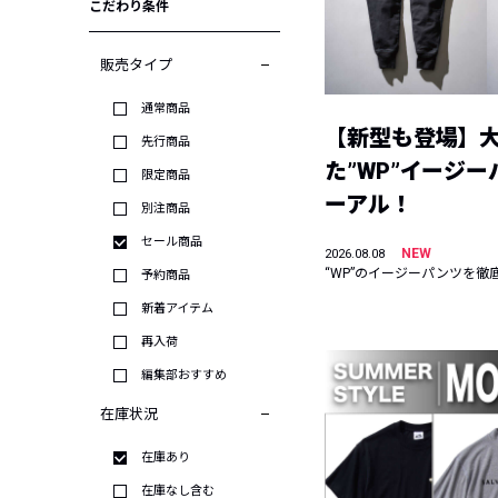
こだわり条件
販売タイプ
通常商品
【新型も登場】
先行商品
た”WP”イージ
限定商品
ーアル！
別注商品
セール商品
NEW
2026.08.08
“WP”のイージーパンツを徹
予約商品
新着アイテム
再入荷
編集部おすすめ
在庫状況
在庫あり
在庫なし含む