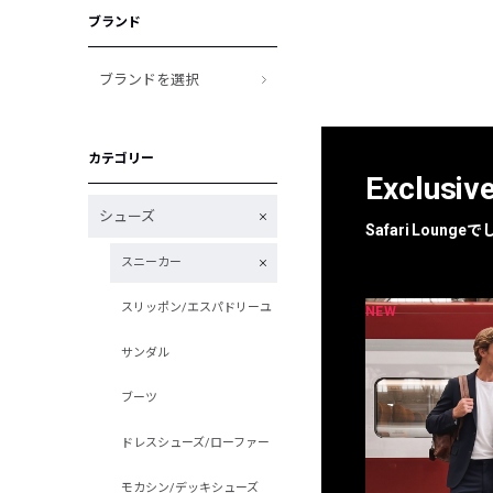
ブランド
ブランドを選択
カテゴリー
Exclusiv
シューズ
Safari Loun
スニーカー
スリッポン/エスパドリーユ
NEW
NEW
限定
別注
サンダル
ブーツ
ドレスシューズ/ローファー
モカシン/デッキシューズ