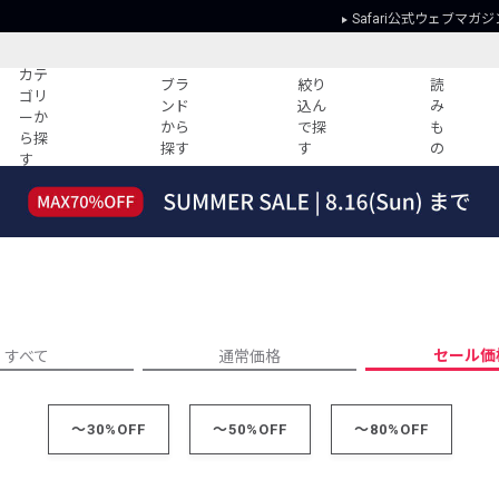
Safari公式ウェブマガジ
カテ
ブラ
絞り
読
ゴリ
ンド
込ん
み
ーか
から
で探
も
ら探
探す
す
の
す
読みもの
ガイド
ー
すべての記事
ショッピング
2026年のイチオシTシャツ！
初めての方
“WP”のイージーパンツを徹底解説&コ
Club Safari
ーデ紹介
よくある質問
HOTなコーデ TOP20
会社概要
セール価
すべて
通常価格
ディネート
新ブランドご紹介！
会員利用規約
人気記事ランキング
プライバシー
～30%OFF
バイヤーズ レコメンド
～50%OFF
～80%OFF
特定商取引に
今週の別注アイテム
ウィークリーコーデ