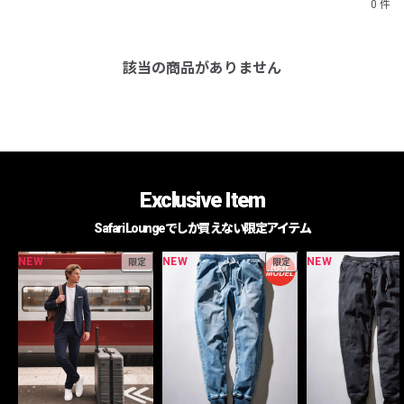
0 件
該当の商品がありません
Exclusive Item
Safari Loungeでしか買えない限定アイテム
NEW
NEW
NEW
限定
限定