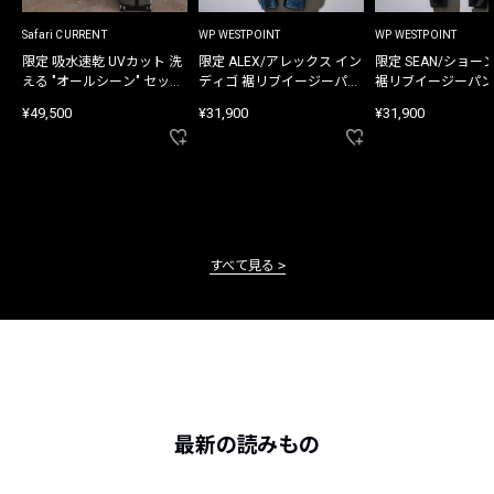
Safari CURRENT
WP WESTPOINT
WP WESTPOINT
限定 吸水速乾 UVカット 洗
限定 ALEX/アレックス イン
限定 SEAN/ショー
える "オールシーン" セット
ディゴ 裾リブイージーパン
裾リブイージーパン
アップ
ツ
¥49,500
¥31,900
¥31,900
すべて見る
最新の読みもの