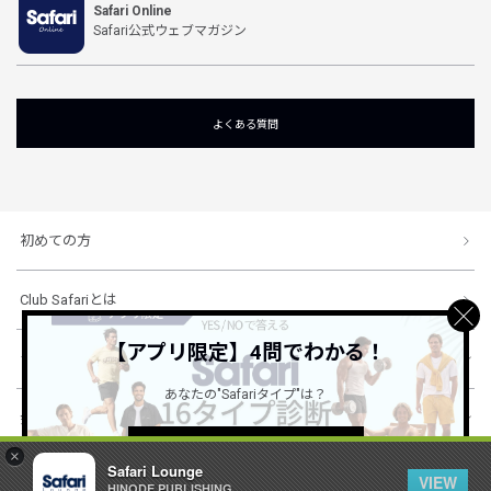
Safari Online
Safari公式ウェブマガジン
よくある質問
初めての方
Club Safariとは
【アプリ限定】4問でわかる！
ショッピングガイド
あなたの"Safariタイプ"は？
会社概要・規約
詳しくはこちら ＞
×
Safari Lounge
VIEW
HINODE PUBLISHING ..
© 1996-2026 HINODE PUBLISHING co., ltd. All Rights Reserved.