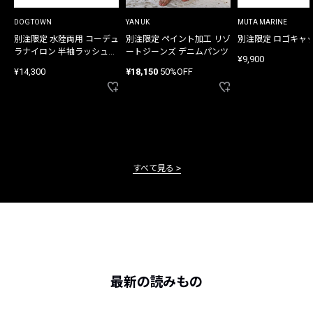
DOGTOWN
YANUK
MUTA MARINE
別注限定 水陸両用 コーデュ
別注限定 ペイント加工 リゾ
別注限定 ロゴキャ
ラナイロン 半袖ラッシュガ
ートジーンズ デニムパンツ
¥9,900
ード
¥14,300
¥18,150
50%OFF
すべて見る
最新の読みもの