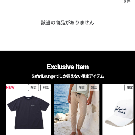
0 件
該当の商品がありません
Exclusive Item
Safari Loungeでしか買えない限定アイテム
NEW
限定
別注
限定
別注
限定