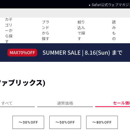
Safari公式ウェブマガジ
カテ
ブラ
絞り
読
ゴリ
ンド
込ん
み
ーか
から
で探
も
ら探
探す
す
の
す
読みもの
ガイド
ー
すべての記事
ショッピング
2026年のイチオシTシャツ！
初めての方
“WP”のイージーパンツを徹底解説&コ
Club Safari
ーデ紹介
ングファブリックス)
よくある質問
HOTなコーデ TOP20
会社概要
ディネート
新ブランドご紹介！
会員利用規約
セール価
すべて
通常価格
人気記事ランキング
プライバシー
バイヤーズ レコメンド
特定商取引に
今週の別注アイテム
～30%OFF
～50%OFF
～80%OFF
ウィークリーコーデ