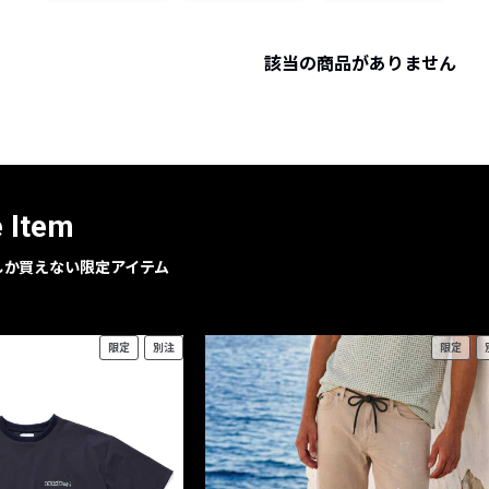
レコメンドアイテム
ピックアップアイテム
該当の商品がありません
フォーカスブランド
セールおすすめアイテム
人気アイテム TOP 15
e Item
geでしか買えない限定アイテム
限定
別注
限定