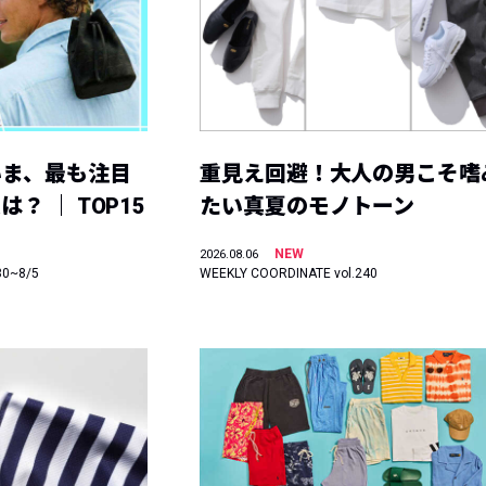
いま、最も注目
重見え回避！大人の男こそ嗜
？ ｜ TOP15
たい真夏のモノトーン
NEW
2026.08.06
30~8/5
WEEKLY COORDINATE vol.240