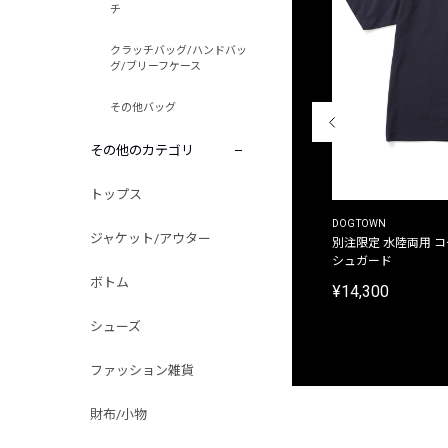
チ
クラッチバッグ/ハンドバッ
グ/ブリーフケース
その他バッグ
その他のカテゴリ
トップス
THE DUFFER OF ST.GEORGE
DOGTOWN
ジャケット/アウター
別注限定 ピグメントダイ バックプリント サーフ
別注限定 水陸両用 
プリントTシャツ
シュガード
ボトム
¥9,900
¥14,300
シューズ
ファッション雑貨
財布/小物