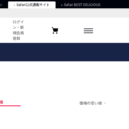
ン
Safari公式通販サイト
Safari BEST DELICIOUS
ログイ
ン・新
規会員
登録
ログイン・新規会員登録
お気に入りアイテム
ガイド
お気に入りブランド
お気に入り記事
最近チェックしたアイテム
格
価格の安い順
ポリシー
関する法律