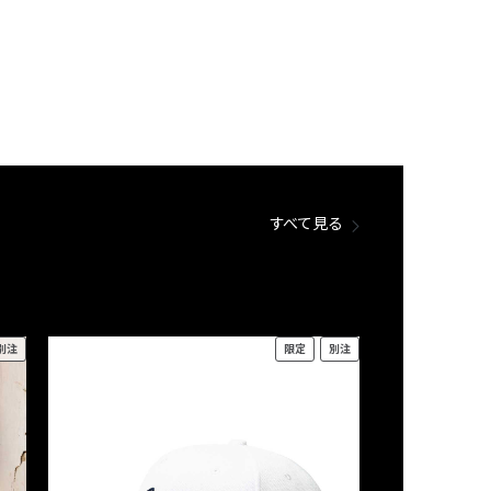
すべて見る
別注
限定
別注