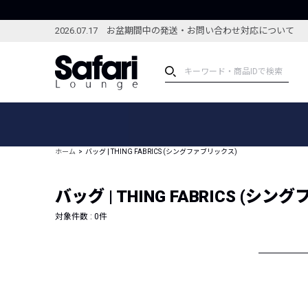
2026.07.17 お盆期間中の発送・お問い合わせ対応について
アイテム
スペシャル
カテゴリーから探す
スペシャルフィーチャ
ホーム
バッグ | THING FABRICS (シングファブリックス)
ブランドから探す
特集記事
絞り込んで探す
バッグ | THING FABRICS (シ
新着アイテム
コーディネート
編集部のおすすめアイテム
対象件数 :
0
件
編集部のおすすめコー
ランキング
雑誌・カタログ掲載アイテム
セール