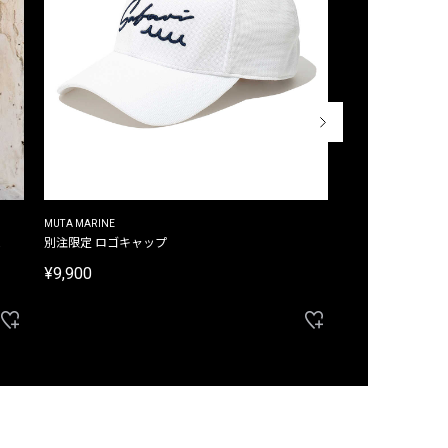
MUTA MARINE
CROSSLEY
ム
別注限定 ロゴキャップ
別注限定 ノースリ
¥9,900
¥8,580
40%OFF