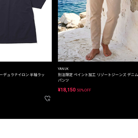
YANUK
コーデュラナイロン 半袖ラッ
別注限定 ペイント加工 リゾートジーンズ デニ
パンツ
¥18,150
50%OFF