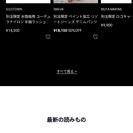
DOGTOWN
YANUK
MUTA MARINE
別注限定 水陸両用 コーデュ
別注限定 ペイント加工 リゾ
別注限定 ロゴキャ
ラナイロン 半袖ラッシュガ
ートジーンズ デニムパンツ
¥9,900
ード
¥14,300
¥18,150
50%OFF
すべて見る
最新の読みもの