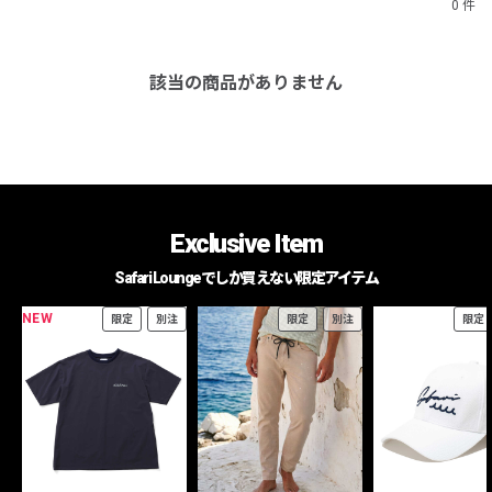
0 件
該当の商品がありません
Exclusive Item
Safari Loungeでしか買えない限定アイテム
NEW
限定
別注
限定
別注
限定