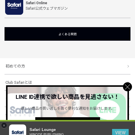
Safari Online
Safari公式ウェブマガジン
よくある質問
初めての方
Club Safariとは
LINE ID連携で欲しい商品を見逃さない！
ショッピングガイド
欲しい商品の買い逃しを防ぐ便利な通知をお届けします。
会社概要・規約
詳しくはこちら ＞
×
Safari Lounge
VIEW
HINODE PUBLISHING ..
© 1996-2026 HINODE PUBLISHING co., ltd. All Rights Reserved.