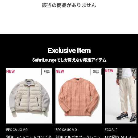
該当の商品がありません
Exclusive Item
Safari Loungeでしか買えない限定アイテム
NEW
NEW
NEW
別注
別注
EPOCA UOMO
EPOCA UOMO
ECOALF
別注 ライトニットコンビダ
別注 アルパカブークレニッ
日本限定 ACT イー