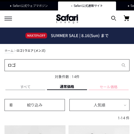
Safari公式ウェブマガジン
Safari公式通販サイト
Sa
ホーム
ロゴ | ウエア (メンズ)
対象件数 : 14件
通常価格
すべて
セール価格
絞り込み
人気順
1-14 件