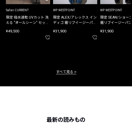
Safari CURRENT
WP WESTPOINT
WP WESTPOINT
限定 吸水速乾 UVカット 洗
限定 ALEX/アレックス イン
限定 SEAN/ショー
える "オールシーン" セット
ディゴ 裾リブイージーパン
裾リブイージーパン
アップ
ツ
¥49,500
¥31,900
¥31,900
すべて見る
最新の読みもの