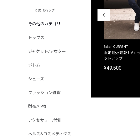
その他バッグ
その他のカテゴリ
トップス
ACANTHUS
Safari CURRENT
ジャケット/アウター
別注限定 フード付き チェックシャツジャケット
限定 吸水速乾 UVカッ
ットアップ
¥31,900
ボトム
¥49,500
シューズ
ファッション雑貨
財布/小物
アクセサリー/時計
ヘルス&コスメティクス