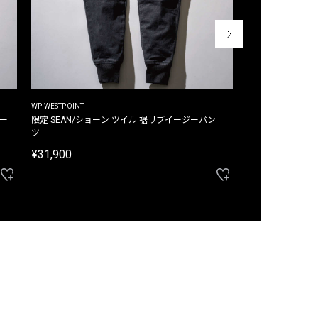
WP WESTPOINT
WP WESTPOINT
ジー
限定 SEAN/ショーン ツイル 裾リブイージーパン
限定 DAVID/デイヴィッド インデ
ツ
イージーパンツ
¥31,900
¥33,000