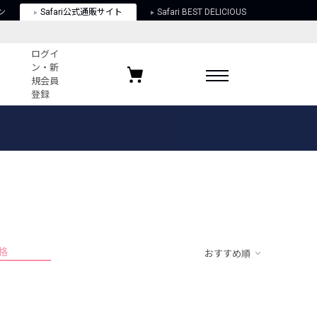
ン
Safari公式通販サイト
Safari BEST DELICIOUS
ログイ
ン・新
規会員
登録
ログイン・新規会員登録
お気に入りアイテム
ガイド
お気に入りブランド
お気に入り記事
最近チェックしたアイテム
格
おすすめ順
ポリシー
関する法律