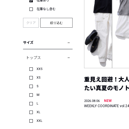
在庫あり
在庫なし含む
クリア
絞り込む
サイズ
トップス
XXS
XS
重見え回避！大
S
たい真夏のモノ
M
NEW
2026.08.06
L
WEEKLY COORDINATE vol.2
XL
XXL