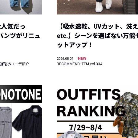
大人気だっ
【吸水速乾、UVカット、洗
ーパンツがリニュ
etc.】シーンを選ばない万能
ットアップ！
NEW
2026.08.07
底解説&コーデ紹介
RECOMMEND ITEM vol.334