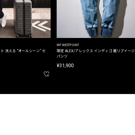
WP WESTPOINT
ト 洗える "オールシーン" セ
限定 ALEX/アレックス インディゴ 裾リブイー
パンツ
¥31,900