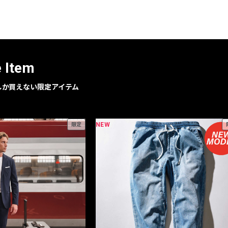
レコメンドアイテム
ピックアップアイテム
フォーカスブランド
セールおすすめアイテム
e Item
人気アイテム TOP 15
geでしか買えない限定アイテム
NEW
限定