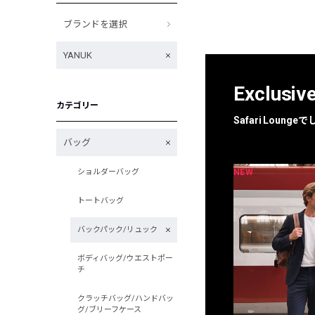
ブランドを選択
YANUK
Exclusiv
カテゴリー
Safari Loun
バッグ
NEW
NEW
ショルダーバッグ
限定
別注
トートバッグ
バックパック/リュック
ボディバッグ/ウエストポー
チ
クラッチバッグ/ハンドバッ
グ/ブリーフケース