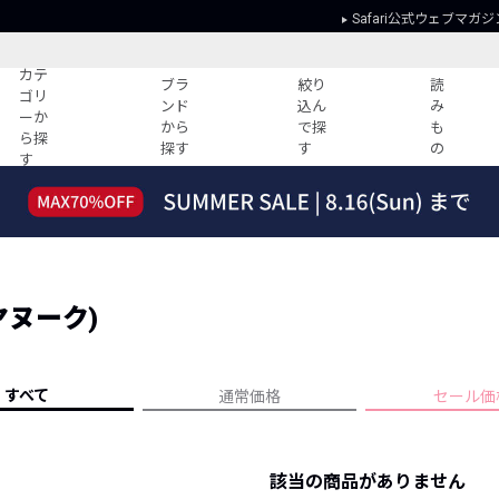
Safari公式ウェブマガジ
カテ
ブラ
絞り
読
ゴリ
ンド
込ん
み
ーか
から
で探
も
ら探
探す
す
の
す
読みもの
ガイド
ー
すべての記事
ショッピング
2026年のイチオシTシャツ！
初めての方
“WP”のイージーパンツを徹底解説&コ
Club Safari
ーデ紹介
(ヤヌーク)
よくある質問
HOTなコーデ TOP20
会社概要
ディネート
新ブランドご紹介！
会員利用規約
すべて
通常価格
セール価
人気記事ランキング
プライバシー
バイヤーズ レコメンド
特定商取引に
今週の別注アイテム
該当の商品がありません
ウィークリーコーデ