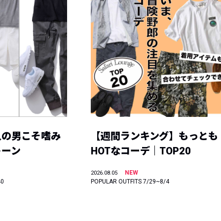
人の男こそ嗜み
【週間ランキング】もっとも
トーン
HOTなコーデ｜TOP20
NEW
2026.08.05
40
POPULAR OUTFITS 7/29~8/4