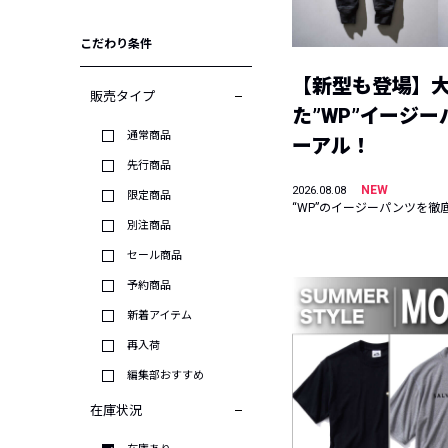
こだわり条件
【新型も登場】
販売タイプ
た”WP”イージ
通常商品
ーアル！
先行商品
NEW
2026.08.08
限定商品
“WP”のイージーパンツを徹
別注商品
セール商品
予約商品
新着アイテム
再入荷
編集部おすすめ
在庫状況