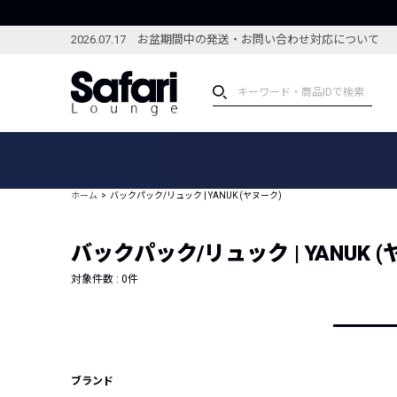
2026.07.17 お盆期間中の発送・お問い合わせ対応について
アイテム
スペシャル
カテゴリーから探す
スペシャルフィーチャ
ホーム
バックパック/リュック | YANUK (ヤヌーク)
ブランドから探す
特集記事
絞り込んで探す
バックパック/リュック | YANUK 
新着アイテム
コーディネート
編集部のおすすめアイテム
対象件数 :
0
件
編集部のおすすめコー
ランキング
雑誌・カタログ掲載アイテム
セール
ブランド