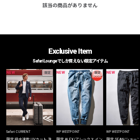
該当の商品がありません
Exclusive Item
Safari Loungeでしか買えない限定アイテム
NEW
NEW
NEW
限定
限定
Safari CURRENT
WP WESTPOINT
WP WESTPOINT
限定 吸水速乾 UVカット 洗
限定 ALEX/アレックス イン
限定 SEAN/ショー