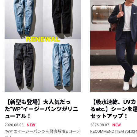
【新型も登場】大人気だっ
【吸水速乾、UV
た”WP”イージーパンツがリニ
るetc.】シーン
ューアル！
セットアップ！
NEW
NEW
2026.08.08
2026.08.07
“WP”のイージーパンツを徹底解説&コーデ
RECOMMEND ITEM vol.33