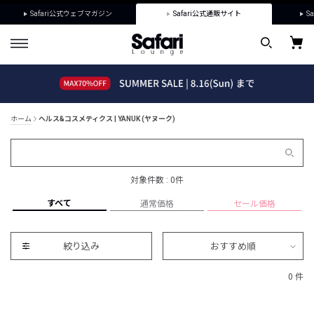
Safari公式ウェブマガジン
Safari公式通販サイト
Sa
ホーム
ヘルス&コスメティクス | YANUK (ヤヌーク)
対象件数 : 0件
すべて
通常価格
セール価格
絞り込み
おすすめ順
0 件