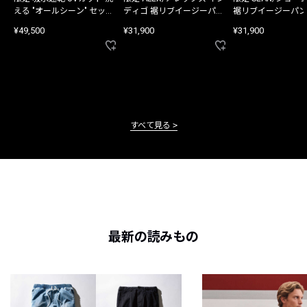
える "オールシーン" セット
ディゴ 裾リブイージーパン
裾リブイージーパン
アップ
ツ
¥49,500
¥31,900
¥31,900
すべて見る
最新の読みもの