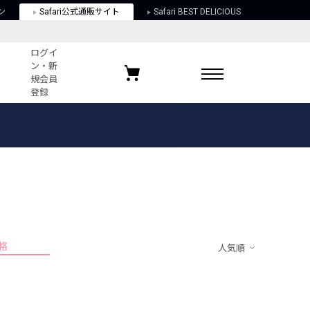
ン
Safari公式通販サイト
Safari BEST DELICIOUS
ログイ
ン・新
規会員
登録
ログイン・新規会員登録
お気に入りアイテム
ガイド
お気に入りブランド
お気に入り記事
最近チェックしたアイテム
格
人気順
ポリシー
関する法律