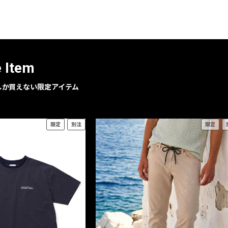
レコメンドアイテム
ピックアップアイテム
フォーカスブランド
セールおすすめアイテム
e Item
人気アイテム TOP 15
geでしか買えない限定アイテム
限定
別注
限定