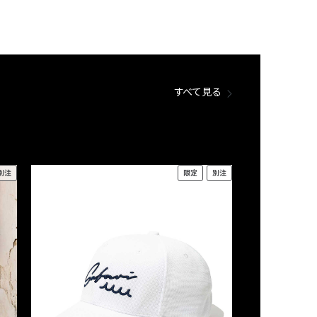
すべて見る
別注
限定
別注