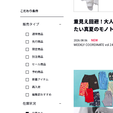
こだわり条件
重見え回避！大
販売タイプ
たい真夏のモノ
通常商品
NEW
2026.08.06
先行商品
WEEKLY COORDINATE vol.2
限定商品
別注商品
セール商品
予約商品
新着アイテム
再入荷
編集部おすすめ
在庫状況