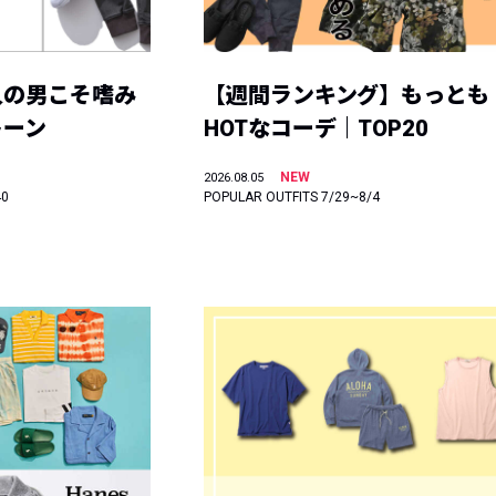
人の男こそ嗜み
【週間ランキング】もっとも
トーン
HOTなコーデ｜TOP20
NEW
2026.08.05
40
POPULAR OUTFITS 7/29~8/4