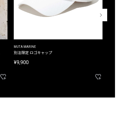
MUTA MARINE
CROSSLEY
ム
別注限定 ロゴキャップ
別注限定 ノースリ
¥9,900
¥8,580
40%OFF