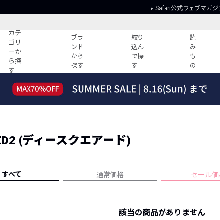
Safari公式ウェブマガジ
カテ
ブラ
絞り
読
ゴリ
ンド
込ん
み
ーか
から
で探
も
ら探
探す
す
の
す
読みもの
ガイド
ー
すべての記事
ショッピング
2026年のイチオシTシャツ！
初めての方
“WP”のイージーパンツを徹底解説&コ
Club Safari
ーデ紹介
ED2 (ディースクエアード)
よくある質問
HOTなコーデ TOP20
会社概要
ディネート
新ブランドご紹介！
会員利用規約
すべて
通常価格
セール価
人気記事ランキング
プライバシー
バイヤーズ レコメンド
特定商取引に
今週の別注アイテム
該当の商品がありません
ウィークリーコーデ