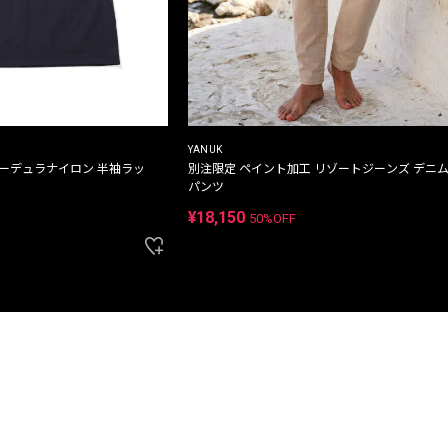
YANUK
コーデュラナイロン 半袖ラッ
別注限定 ペイント加工 リゾートジーンズ デニ
パンツ
¥18,150
50%OFF