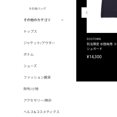
その他バッグ
その他のカテゴリ
トップス
THE DUFFER OF ST.GEORGE
DOGTOWN
ジャケット/アウター
別注限定 ピグメントダイ バックプリント サーフ
別注限定 水陸両用 
プリントTシャツ
シュガード
ボトム
¥9,900
¥14,300
シューズ
ファッション雑貨
財布/小物
アクセサリー/時計
ヘルス&コスメティクス