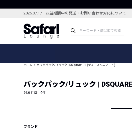
2026.07.17 お盆期間中の発送・お問い合わせ対応について
アイテム
スペシャル
カテゴリーから探す
スペシャルフィーチャ
ホーム
バックパック/リュック | DSQUARED2 (ディースクエアード)
ブランドから探す
特集記事
絞り込んで探す
バックパック/リュック | DSQUAR
新着アイテム
コーディネート
編集部のおすすめアイテム
対象件数 :
0
件
編集部のおすすめコー
ランキング
雑誌・カタログ掲載アイテム
セール
ブランド