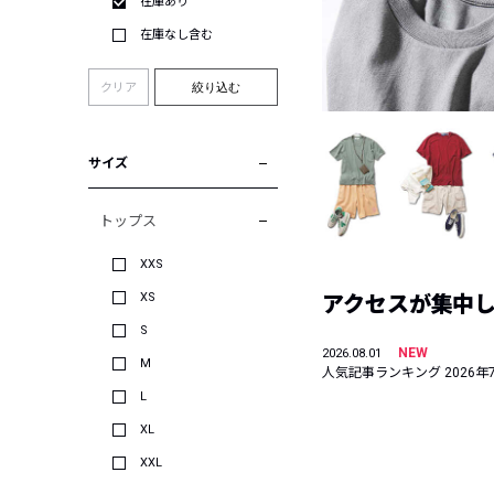
在庫あり
在庫なし含む
クリア
絞り込む
サイズ
トップス
XXS
XS
アクセスが集中した
S
NEW
2026.08.01
M
人気記事ランキング 2026年
L
XL
XXL