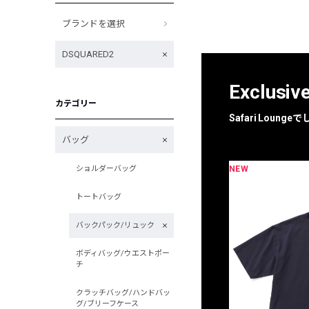
ブランドを選択
DSQUARED2
Exclusiv
カテゴリー
Safari Loun
バッグ
NEW
ショルダーバッグ
限定
別注
トートバッグ
バックパック/リュック
ボディバッグ/ウエストポー
チ
クラッチバッグ/ハンドバッ
グ/ブリーフケース