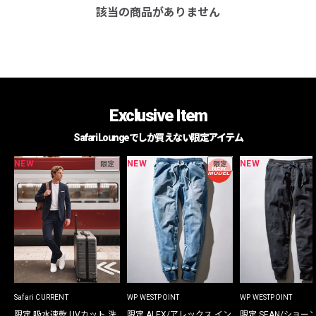
該当の商品がありません
Exclusive Item
Safari Loungeでしか買えない限定アイテム
NEW
NEW
NEW
限定
限定
Safari CURRENT
WP WESTPOINT
WP WESTPOINT
限定 吸水速乾 UVカット 洗
限定 ALEX/アレックス イン
限定 SEAN/ショー