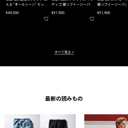
える "オールシーン" セット
ディゴ 裾リブイージーパン
裾リブイージーパン
アップ
ツ
¥49,500
¥31,900
¥31,900
すべて見る
最新の読みもの