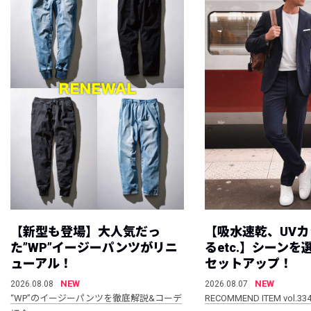
【新型も登場】大人気だっ
【吸水速乾、UV
た”WP”イージーパンツがリニ
るetc.】シーン
ューアル！
セットアップ！
NEW
NEW
2026.08.08
2026.08.07
“WP”のイージーパンツを徹底解説&コーデ
RECOMMEND ITEM vol.33