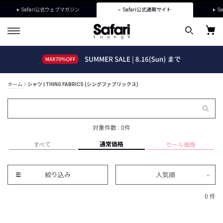
Safari公式ウェブマガジン
Safari公式通販サイト
Sa
ホーム
シャツ | THING FABRICS (シングファブリックス)
対象件数 : 0件
通常価格
すべて
セール価格
絞り込み
人気順
0 件