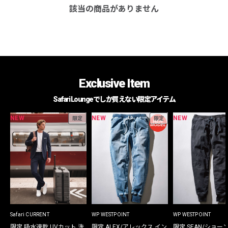
該当の商品がありません
Exclusive Item
Safari Loungeでしか買えない限定アイテム
NEW
NEW
NEW
限定
限定
Safari CURRENT
WP WESTPOINT
WP WESTPOINT
限定 吸水速乾 UVカット 洗
限定 ALEX/アレックス イン
限定 SEAN/ショー