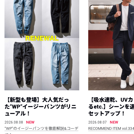
【新型も登場】大人気だっ
【吸水速乾、UV
た”WP”イージーパンツがリニ
るetc.】シーン
ューアル！
セットアップ！
NEW
NEW
2026.08.08
2026.08.07
“WP”のイージーパンツを徹底解説&コーデ
RECOMMEND ITEM vol.33