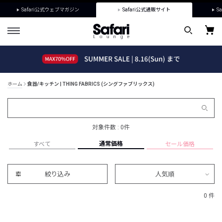
Safari公式ウェブマガジン
Safari公式通販サイト
Sa
ホーム
食器/キッチン | THING FABRICS (シングファブリックス)
対象件数 : 0件
通常価格
すべて
セール価格
絞り込み
人気順
0 件