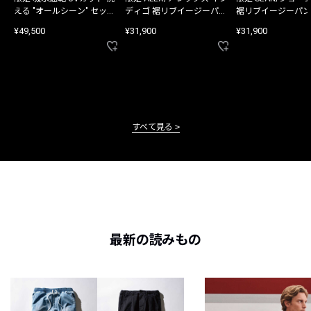
える "オールシーン" セット
ディゴ 裾リブイージーパン
裾リブイージーパン
アップ
ツ
¥49,500
¥31,900
¥31,900
すべて見る
最新の読みもの