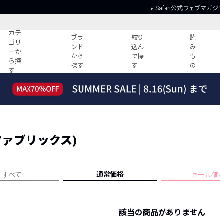
Safari公式ウェブマガジ
カテ
ブラ
絞り
読
ゴリ
ンド
込ん
み
ーか
から
で探
も
ら探
探す
す
の
す
読みもの
ガイド
ー
すべての記事
ショッピング
2026年のイチオシTシャツ！
初めての方
“WP”のイージーパンツを徹底解説&コ
Club Safari
ーデ紹介
ングファブリックス)
よくある質問
HOTなコーデ TOP20
会社概要
ディネート
新ブランドご紹介！
会員利用規約
通常価格
すべて
セール価
人気記事ランキング
プライバシー
バイヤーズ レコメンド
特定商取引に
今週の別注アイテム
該当の商品がありません
ウィークリーコーデ