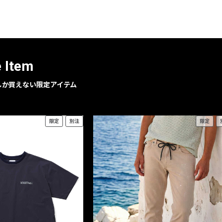
レコメンドアイテム
ピックアップアイテム
フォーカスブランド
セールおすすめアイテム
e Item
人気アイテム TOP 15
geでしか買えない限定アイテム
限定
別注
限定