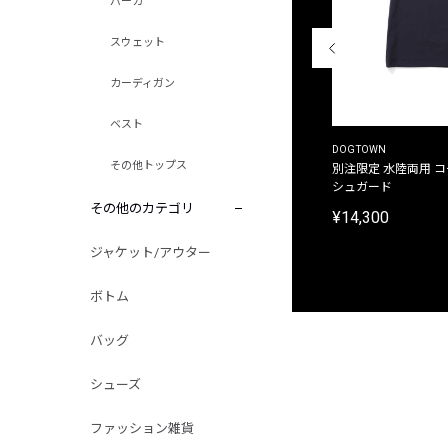
パーカ
スウェット
カーディガン
ベスト
THE DUFFER OF ST.GEORGE
DOGTOWN
その他トップス
別注限定 ピグメントダイ バックプリント サーフ
別注限定 水陸両用 
プリントTシャツ
シュガード
その他のカテゴリ
¥9,900
¥14,300
ジャケット/アウター
ボトム
バッグ
シューズ
ファッション雑貨