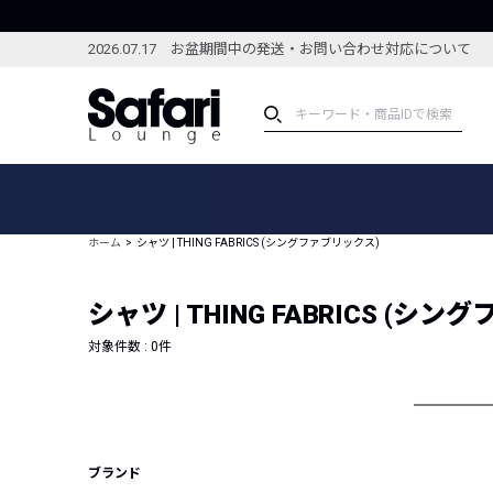
2026.07.17 お盆期間中の発送・お問い合わせ対応について
アイテム
スペシャル
カテゴリーから探す
スペシャルフィーチャ
ホーム
シャツ | THING FABRICS (シングファブリックス)
ブランドから探す
特集記事
絞り込んで探す
シャツ | THING FABRICS (シ
新着アイテム
コーディネート
編集部のおすすめアイテム
対象件数 :
0
件
編集部のおすすめコー
ランキング
雑誌・カタログ掲載アイテム
セール
ブランド