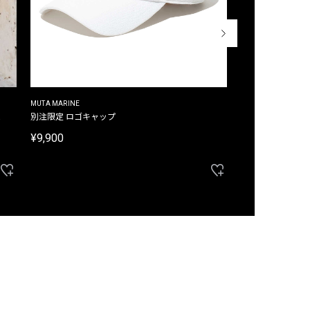
MUTA MARINE
CROSSLEY
ム
別注限定 ロゴキャップ
別注限定 ノースリ
¥9,900
¥8,580
40%OFF