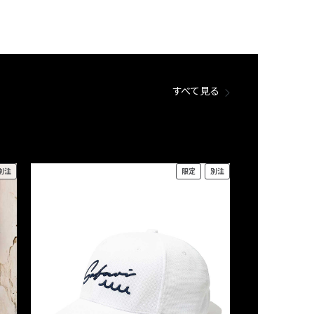
すべて見る
別注
限定
別注