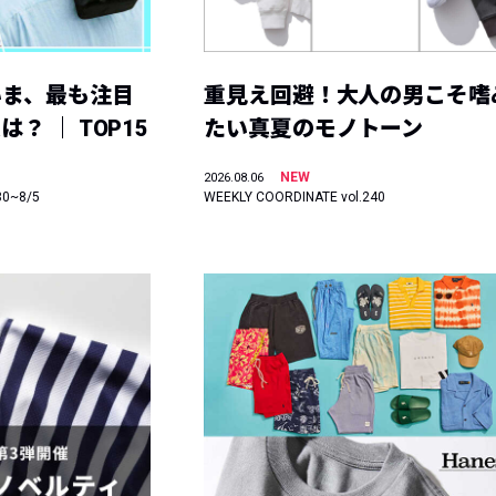
いま、最も注目
重見え回避！大人の男こそ嗜
？ ｜ TOP15
たい真夏のモノトーン
NEW
2026.08.06
30~8/5
WEEKLY COORDINATE vol.240