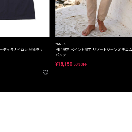
YANUK
コーデュラナイロン 半袖ラッ
別注限定 ペイント加工 リゾートジーンズ デニ
パンツ
¥18,150
50%OFF