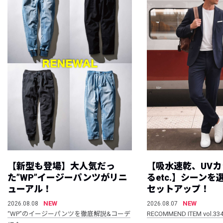
【新型も登場】大人気だっ
【吸水速乾、UV
た”WP”イージーパンツがリニ
るetc.】シーン
ューアル！
セットアップ！
NEW
NEW
2026.08.08
2026.08.07
“WP”のイージーパンツを徹底解説&コーデ
RECOMMEND ITEM vol.33