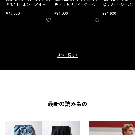
える "オールシーン" セット
ディゴ 裾リブイージーパン
裾リブイージーパン
アップ
ツ
¥49,500
¥31,900
¥31,900
すべて見る
最新の読みもの