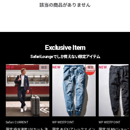
該当の商品がありません
Exclusive Item
Safari Loungeでしか買えない限定アイテム
NEW
NEW
NEW
限定
限定
Safari CURRENT
WP WESTPOINT
WP WESTPOINT
限定 吸水速乾 UVカット 洗
限定 ALEX/アレックス イン
限定 SEAN/ショー