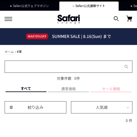
Safari公式ウェブマガジン
Safari公式通販サイト
Sa
ホーム
#革
対象件数 : 0件
すべて
通常価格
セール価格
絞り込み
人気順
0 件