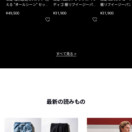
える "オールシーン" セット
ディゴ 裾リブイージーパン
裾リブイージーパン
アップ
ツ
¥49,500
¥31,900
¥31,900
すべて見る
最新の読みもの