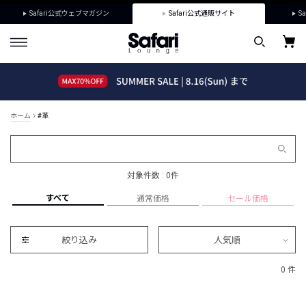
Safari公式ウェブマガジン
Safari公式通販サイト
Sa
ホーム
#革
対象件数 : 0件
すべて
通常価格
セール価格
絞り込み
人気順
0 件