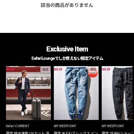
該当の商品がありません
Exclusive Item
Safari Loungeでしか買えない限定アイテム
NEW
NEW
NEW
限定
限定
Safari CURRENT
WP WESTPOINT
WP WESTPOINT
限定 吸水速乾 UVカット 洗
限定 ALEX/アレックス イン
限定 SEAN/ショー