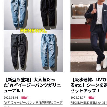
【新型も登場】大人気だっ
【吸水速乾、UV
た”WP”イージーパンツがリニ
るetc.】シーン
ューアル！
セットアップ！
NEW
NEW
2026.08.08
2026.08.07
“WP”のイージーパンツを徹底解説&コーデ
RECOMMEND ITEM vol.33