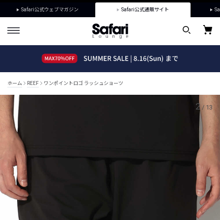
Safari公式ウェブマガジン
Safari公式通販サイト
Sa
ホーム
REEF
ワンポイントロゴ ラッシュショーツ
2
/
13