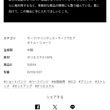
ルに再利用するなど、革新的な商品の開発にも取り組んでいる。夏に
向けて、この機会に手に入れてほしいところ。
カテゴリ
サーフ/マリングッズ > サーフウエア
ボトム > ショーツ
生産国
中国
素材
ポリエステル100%
商品ID
53594
型番
ELY261027
#ショートパンツ
#ハーフパンツ
#水陸両用
#ロゴ
#プリント
#ストレ
ッチ
#セットアップ
#ポリエステル
シェアする