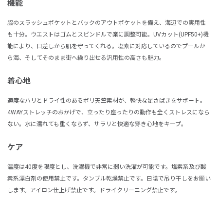
機能
脇のスラッシュポケットとバックのアウトポケットを備え、海辺での実用性
も十分。ウエストはゴムとスピンドルで楽に調整可能。UVカット(UPF50+)機
能により、日差しから肌を守ってくれる。塩素に対応しているのでプールか
ら海、そしてそのまま街へ繰り出せる汎用性の高さも魅力。
着心地
適度なハリとドライ性のあるポリ天竺素材が、軽快な足さばきをサポート。
4WAYストレッチのおかげで、立ったり座ったりの動作も全くストレスになら
ない。水に濡れても重くならず、サラリと快適な穿き心地をキープ。
ケア
温度は40度を限度とし、洗濯機で非常に弱い洗濯が可能です。塩素系及び酸
素系漂白剤の使用禁止です。タンブル乾燥禁止です。日陰で吊り干しをお願い
します。アイロン仕上げ禁止です。ドライクリーニング禁止です。