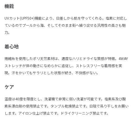
機能
UVカット(UPF50+)機能により、日差しから肌を守ってくれる。塩素に対応し
ているのでプールから海、そしてそのまま街へ繰り出せる汎用性の高さも魅
力。
着心地
捲縮糸を使用したポリ天竺素材は、適度なハリとドライな質感が特徴。4WAY
ストレッチが体の動きになめらかに追従し、ストレスフリーな着用感を実
現。汗をかいてもサラリとした状態が続き、不快感がない。
ケア
温度は40度を限度とし、洗濯機で非常に弱い洗濯が可能です。塩素系及び酸
素系漂白剤の使用禁止です。タンブル乾燥禁止です。日陰で吊り干しをお願い
します。アイロン仕上げ禁止です。ドライクリーニング禁止です。