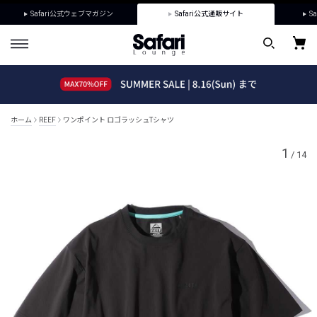
Safari公式ウェブマガジン
Safari公式通販サイト
Sa
ホーム
REEF
ワンポイント ロゴラッシュTシャツ
1
/
14