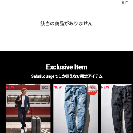
0 件
該当の商品がありません
Exclusive Item
Safari Loungeでしか買えない限定アイテム
NEW
NEW
NEW
限定
限定