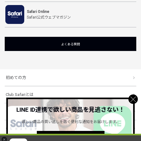
Safari Online
Safari公式ウェブマガジン
よくある質問
初めての方
Club Safariとは
LINE ID連携で欲しい商品を見逃さない！
ショッピングガイド
欲しい商品の買い逃しを防ぐ便利な通知をお届けします。
会社概要・規約
詳しくはこちら ＞
×