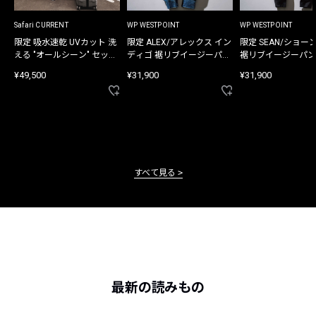
Safari CURRENT
WP WESTPOINT
WP WESTPOINT
限定 吸水速乾 UVカット 洗
限定 ALEX/アレックス イン
限定 SEAN/ショー
える "オールシーン" セット
ディゴ 裾リブイージーパン
裾リブイージーパン
アップ
ツ
¥49,500
¥31,900
¥31,900
すべて見る
最新の読みもの