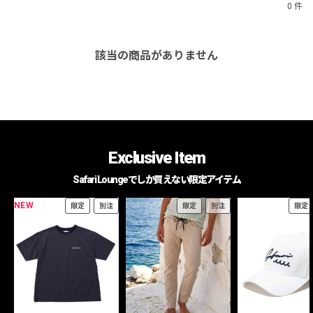
0 件
該当の商品がありません
Exclusive Item
Safari Loungeでしか買えない限定アイテム
NEW
限定
別注
限定
別注
限定