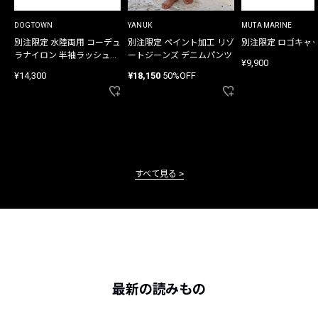
DOGTOWN
YANUK
MUTA MARINE
別注限定 水陸両用 コーデュ
別注限定 ペイント加工 リゾ
別注限定 ロゴキャ
ラナイロン 半袖ラッシュガ
ートジーンズ デニムパンツ
¥9,900
ード
¥14,300
¥18,150
50%OFF
すべて見る
最新の読みもの