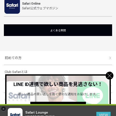
Safari Online
Safari公式ウェブマガジン
よくある質問
初めての方
Club Safariとは
LINE ID連携で欲しい商品を見逃さない！
ショッピングガイド
欲しい商品の買い逃しを防ぐ便利な通知をお届けします。
会社概要・規約
詳しくはこちら ＞
×
Safari Lounge
VIEW