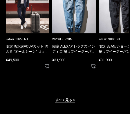
Safari CURRENT
WP WESTPOINT
WP WESTPOINT
限定 吸水速乾 UVカット 洗
限定 ALEX/アレックス イン
限定 SEAN/ショー
える "オールシーン" セット
ディゴ 裾リブイージーパン
裾リブイージーパン
アップ
ツ
¥49,500
¥31,900
¥31,900
すべて見る