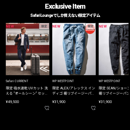
Exclusive Item
Safari Loungeでしか買えない限定アイテム
NEW
NEW
NEW
限定
限定
Safari CURRENT
WP WESTPOINT
WP WESTPOINT
限定 吸水速乾 UVカット 洗
限定 ALEX/アレックス イン
限定 SEAN/ショー
える "オールシーン" セット
ディゴ 裾リブイージーパン
裾リブイージーパン
アップ
ツ
¥49,500
¥31,900
¥31,900