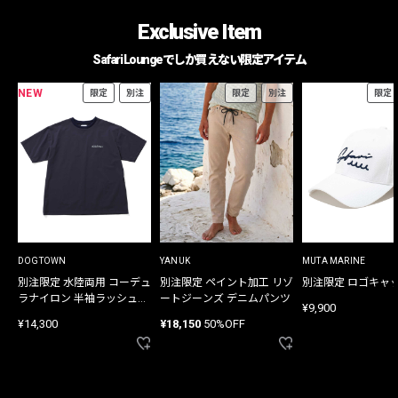
Exclusive Item
Safari Loungeでしか買えない限定アイテム
NEW
限定
別注
限定
別注
限定
DOGTOWN
YANUK
MUTA MARINE
別注限定 水陸両用 コーデュ
別注限定 ペイント加工 リゾ
別注限定 ロゴキャ
ラナイロン 半袖ラッシュガ
ートジーンズ デニムパンツ
¥9,900
ード
¥14,300
¥18,150
50%OFF