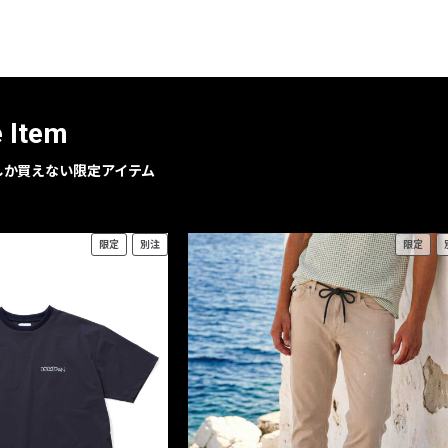
レコメンドアイテム
ピックアップアイテム
フォーカスブランド
セールおすすめアイテム
e Item
人気アイテム TOP 15
geでしか買えない限定アイテム
限定
別注
限定