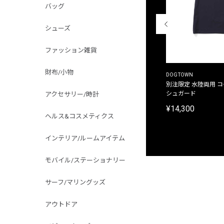
バッグ
シューズ
ファッション雑貨
財布/小物
THE DUFFER OF ST.GEORGE
DOGTOWN
別注限定 ピグメントダイ バックプリント サーフ
別注限定 水陸両用 
プリントTシャツ
シュガード
アクセサリー/時計
¥9,900
¥14,300
ヘルス&コスメティクス
インテリア/ルームアイテム
モバイル/ステーショナリー
サーフ/マリングッズ
アウトドア