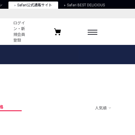
ン
Safari公式通販サイト
Safari BEST DELICIOUS
ログイ
ン・新
規会員
登録
ログイン・新規会員登録
お気に入りアイテム
ガイド
お気に入りブランド
お気に入り記事
最近チェックしたアイテム
格
人気順
ポリシー
関する法律