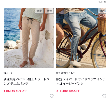
1-9 件
限定
別注
限定
YANUK
WP WESTPOINT
別注限定 ペイント加工 リゾートジー
限定 テイパード サイドジップ インデ
ンズ デニムパンツ
ィゴ イージーパンツ
¥18,150
50%OFF
¥18,480
40%OFF