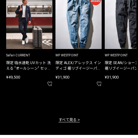
Safari CURRENT
WP WESTPOINT
WP WESTPOINT
限定 吸水速乾 UVカット 洗
限定 ALEX/アレックス イン
限定 SEAN/ショー
える "オールシーン" セット
ディゴ 裾リブイージーパン
裾リブイージーパン
アップ
ツ
¥49,500
¥31,900
¥31,900
すべて見る