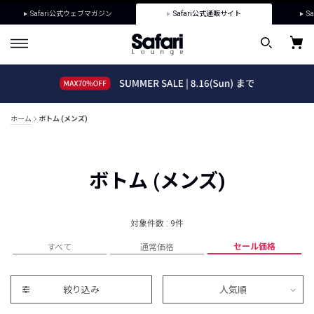
Safari公式ウェブマガジン
Safari公式通販サイト
Sa
ホーム
ボトム (メンズ)
ボトム (メンズ)
対象件数 : 9件
セール価格
すべて
通常価格
絞り込み
人気順