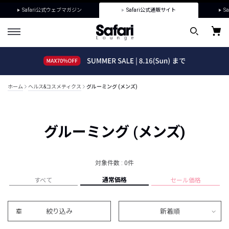
Safari公式ウェブマガジン
Safari公式通販サイト
Sa
ホーム
ヘルス&コスメティクス
グルーミング (メンズ)
グルーミング (メンズ)
対象件数 : 0件
通常価格
すべて
セール価格
絞り込み
新着順