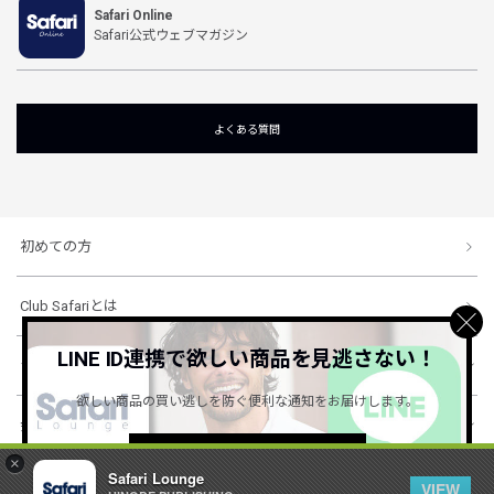
Safari Online
Safari公式ウェブマガジン
よくある質問
初めての方
Club Safariとは
LINE ID連携で欲しい商品を見逃さない！
ショッピングガイド
欲しい商品の買い逃しを防ぐ便利な通知をお届けします。
会社概要・規約
詳しくはこちら ＞
×
Safari Lounge
VIEW