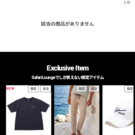
0 件
該当の商品がありません
Exclusive Item
Safari Loungeでしか買えない限定アイテム
NEW
限定
別注
限定
別注
限定