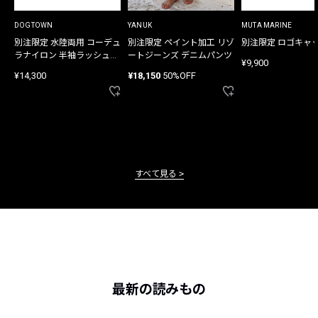
DOGTOWN
YANUK
MUTA MARINE
別注限定 水陸両用 コーデュ
別注限定 ペイント加工 リゾ
別注限定 ロゴキャ
ラナイロン 半袖ラッシュガ
ートジーンズ デニムパンツ
¥9,900
ード
¥14,300
¥18,150
50%OFF
すべて見る
最新の読みもの